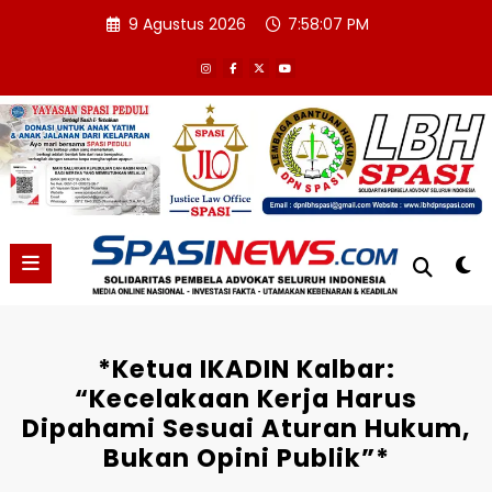
Skip
9 Agustus 2026
7:58:08 PM
to
content
*Ketua IKADIN Kalbar:
“Kecelakaan Kerja Harus
Dipahami Sesuai Aturan Hukum,
Bukan Opini Publik”*