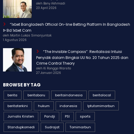
(tanpa judul)
oleh Bony Akhmadi
23 April 2026
“1xbet Bangladesh Official On-line Betting Platform In Bangladesh
ᐉ Bd 1xbet Com
oleh Martin Lukas Simanjuntak
1 Agustus 2026
“The Invisible Compass”: Revitalisasi Intuisi
Penyidik dalam Bingkai UU No. 20 Tahun 2025 dan
Crime Control Theory
oleh Ki Ronggo Warsito
27 Januari 2026
BROWSE BY TAG
berita
beritabaru
beritaindonesia
beritalocal
beritaterkini
hukum
indonesia
Iptutomimarbun
Jurnalis Kristen
Pandji
PSI
sports
Standupkomedi
Sudrajat
Tomimarbun