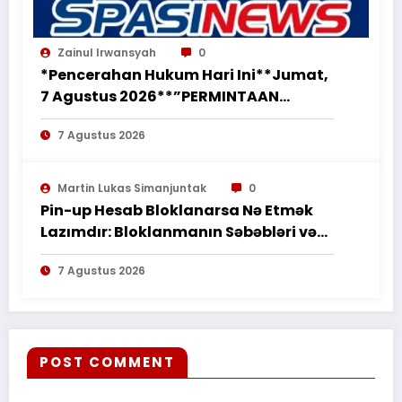
Zainul Irwansyah
0
*Pencerahan Hukum Hari Ini**Jumat,
7 Agustus 2026**”PERMINTAAN
PERUBAHAN PEKERJAAN SECARA LISAN
7 Agustus 2026
TIDAK MENGHAPUS KEWAJIBAN
PEMBORONG MENYELESAIKAN
PEKERJAAN SESUAI PERJANJIAN
Martin Lukas Simanjuntak
0
TERTULIS”*
Pin-up Hesab Bloklanarsa Nə Etmək
Lazımdır: Bloklanmanın Səbəbləri və
Tədbirləri
7 Agustus 2026
POST COMMENT