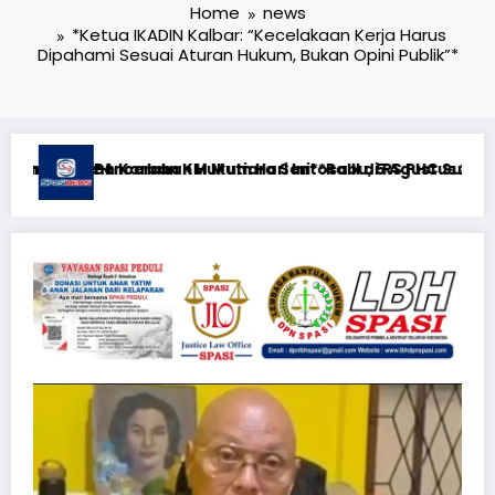
Home
news
*Ketua IKADIN Kalbar: “Kecelakaan Kerja Harus
Dipahami Sesuai Aturan Hukum, Bukan Opini Publik”*
C Surabaya
stus 2026**KEWAJIBAN MEMBERI NAFKAH PASCA-PERCERAIAN K
RTP açıqlığı: Mostbet real oyun statistikası ilə