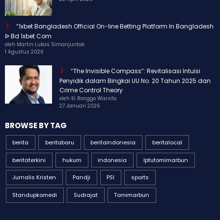
“1xbet Bangladesh Official On-line Betting Platform In Bangladesh
ᐉ Bd 1xbet Com
oleh Martin Lukas Simanjuntak
1 Agustus 2026
“The Invisible Compass”: Revitalisasi Intuisi
Penyidik dalam Bingkai UU No. 20 Tahun 2025 dan
Crime Control Theory
oleh Ki Ronggo Warsito
27 Januari 2026
BROWSE BY TAG
berita
beritabaru
beritaindonesia
beritalocal
beritaterkini
hukum
indonesia
Iptutomimarbun
Jurnalis Kristen
Pandji
PSI
sports
Standupkomedi
Sudrajat
Tomimarbun