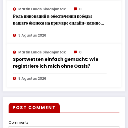
PERKAWINAN WAJIB DIBAGI DUA
SETELAH PERCERAIAN*
Martin Lukas Simanjuntak
0
Роль инноваций в обеспечении победы
вашего бизнеса на примере онлайн-казино
Вулкан
9 Agustus 2026
Martin Lukas Simanjuntak
0
Sportwetten einfach gemacht: Wie
registriere ich mich ohne Oasis?
9 Agustus 2026
POST COMMENT
Comments