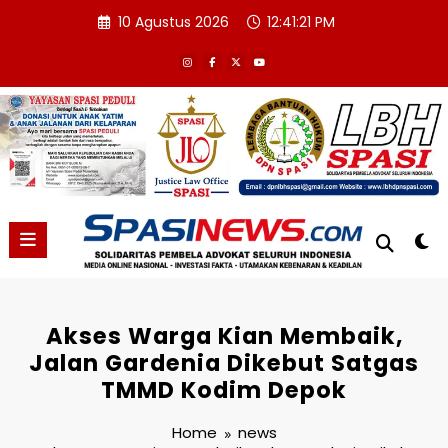
Skip
10 Agustus 2026
12:41:22 PM
to
content
Akses Warga Kian Membaik,
Jalan Gardenia Dikebut Satgas
TMMD Kodim Depok
Home
news