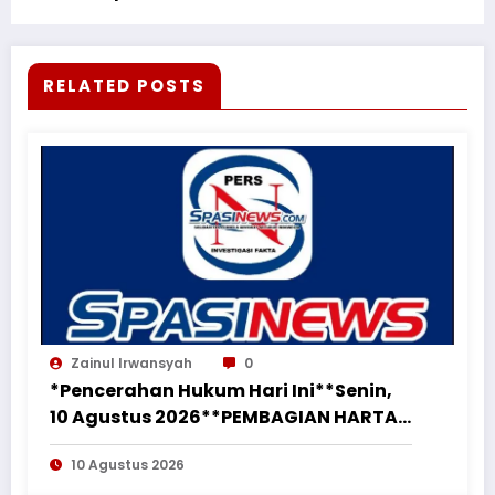
RELATED POSTS
Zainul Irwansyah
0
*Pencerahan Hukum Hari Ini**Senin,
10 Agustus 2026**PEMBAGIAN HARTA
BERSAMA ATAS TANAH DAN BANGUNAN
10 Agustus 2026
YANG DIBUKTIKAN DIPEROLEH SELAMA