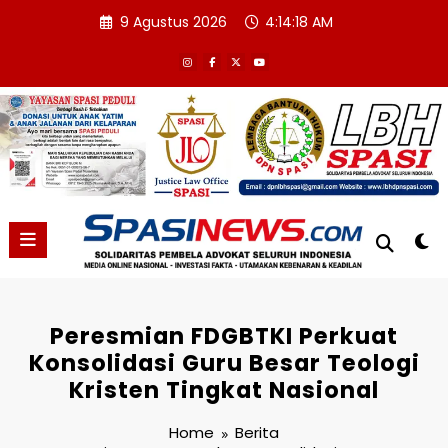
Skip
9 Agustus 2026
4:14:18 AM
to
content
Peresmian FDGBTKI Perkuat
Konsolidasi Guru Besar Teologi
Kristen Tingkat Nasional
Home
Berita