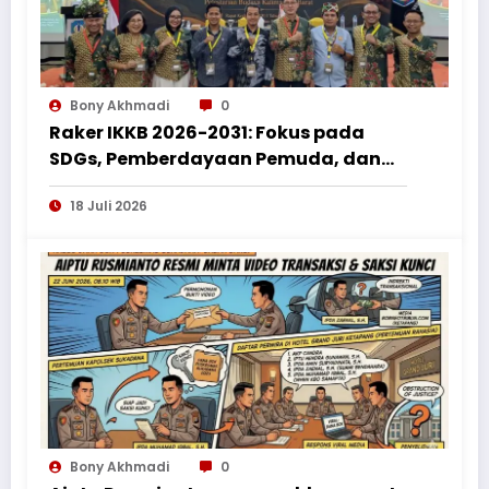
Bony Akhmadi
0
Raker IKKB 2026-2031: Fokus pada
SDGs, Pemberdayaan Pemuda, dan
Penguatan Bantuan Hukum bagi
18 Juli 2026
Perantau Kalbar
Bony Akhmadi
0