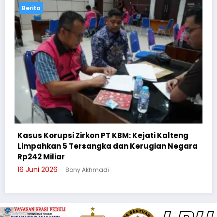
Berita
eng
egara
Cegah Bullying, Sikum Polresta Palangka Ra
Suluh Pelajar SMAN 6
3 Juni 2026
Bony Akhmadi