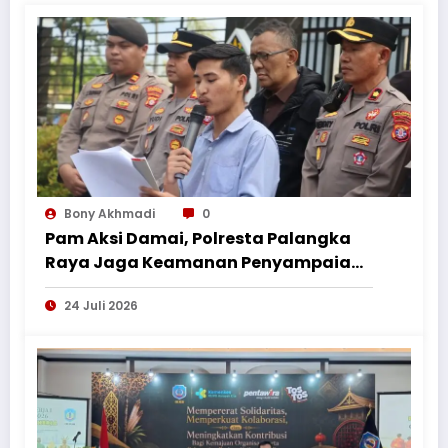
Bony Akhmadi
0
Pam Aksi Damai, Polresta Palangka
Raya Jaga Keamanan Penyampaian
Aspirasi Perkumpulan Pemuda
24 Juli 2026
Nusantara