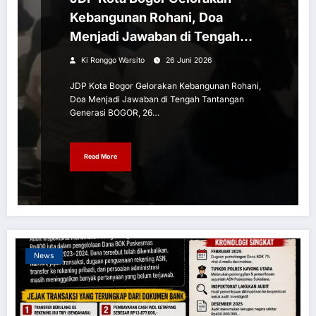
Kebangunan Rohani, Doa
Menjadi Jawaban di Tengah
Tantangan Generasi
Ki Ronggo Warsito
26 Juni 2026
JDP Kota Bogor Gelorakan Kebangunan Rohani,
Doa Menjadi Jawaban di Tengah Tantangan
Generasi BOGOR, 26…
Read More
News