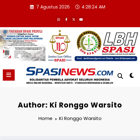
Skip
7 Agustus 2026
4:28:27 AM
to
content
Author: Ki Ronggo Warsito
Home
Ki Ronggo Warsito