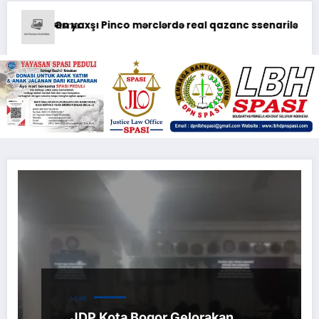
Pekayanan Maksimal, Direksi Jasa Raharja Tinjau Korban Keb
iyi
Możliwości gry
NEWS
JDP Kota Bogor Gelorakan