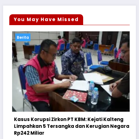
You May Have Missed
Berita
on PT KBM: Kejati Kalteng
angka dan Kerugian Negara
Cegah Bullying, Sikum
Suluh Pelajar SMAN 6