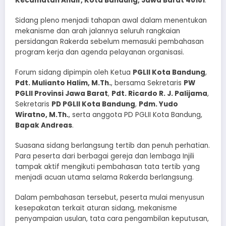
Kecamatan Andir, Kota Bandung, Jawa Barat 40181
.
Sidang pleno menjadi tahapan awal dalam menentukan
mekanisme dan arah jalannya seluruh rangkaian
persidangan Rakerda sebelum memasuki pembahasan
program kerja dan agenda pelayanan organisasi.
Forum sidang dipimpin oleh Ketua
PGLII Kota Bandung
,
Pdt. Mulianto Halim, M.Th.
, bersama Sekretaris
PW
PGLII Provinsi Jawa Barat
,
Pdt. Ricardo R. J. Palijama
,
Sekretaris
PD PGLII Kota Bandung
,
Pdm. Yudo
Wiratno, M.Th.
, serta anggota PD PGLII Kota Bandung,
Bapak Andreas
.
Suasana sidang berlangsung tertib dan penuh perhatian.
Para peserta dari berbagai gereja dan lembaga Injili
tampak aktif mengikuti pembahasan tata tertib yang
menjadi acuan utama selama Rakerda berlangsung.
Dalam pembahasan tersebut, peserta mulai menyusun
kesepakatan terkait aturan sidang, mekanisme
penyampaian usulan, tata cara pengambilan keputusan,