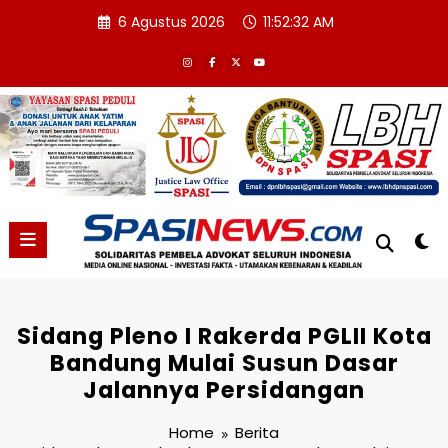
Skip
6 Agustus 2026
11:52:33 AM
to
content
Sidang Pleno I Rakerda PGLII Kota
Bandung Mulai Susun Dasar
Jalannya Persidangan
Home
Berita