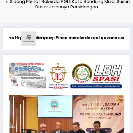
Sidang Pleno I Rakerda PGLII Kota Bandung Mulai Susun
Dasar Jalannya Persidangan
ləri ilə uğur qazanma yolları
Анализ Пин Ап: отзывы о выводе средств на платфор