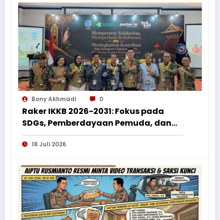
Bony Akhmadi
0
Raker IKKB 2026-2031: Fokus pada
SDGs, Pemberdayaan Pemuda, dan
Penguatan Bantuan Hukum bagi
18 Juli 2026
Perantau Kalbar