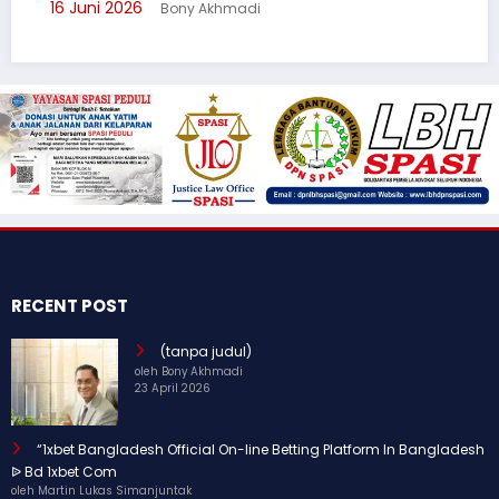
khmadi
3 Juni 2026
Bony Akhmadi
RECENT POST
(tanpa judul)
oleh Bony Akhmadi
23 April 2026
“1xbet Bangladesh Official On-line Betting Platform In Bangladesh
ᐉ Bd 1xbet Com