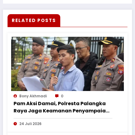
dan Persatuan Gereja
RELATED POSTS
Bony Akhmadi
0
Pam Aksi Damai, Polresta Palangka
Raya Jaga Keamanan Penyampaian
Aspirasi Perkumpulan Pemuda
24 Juli 2026
Nusantara