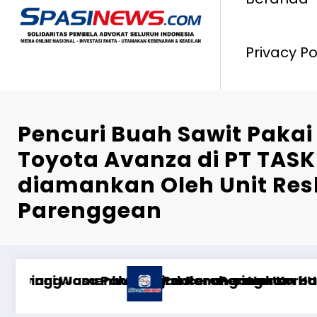
Privacy Po
Pencuri Buah Sawit Pakai
Toyota Avanza di PT TASK 
diamankan Oleh Unit Res
Parenggean
FKAH PASCA-PERCERAIAN KEPADA MANTAN ISTRI 
tistikası ilə oyun anlayışı
Risiken minimieren: Wie fange ich a