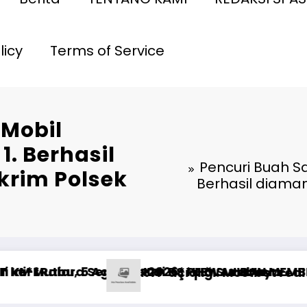
licy
Terms of Service
 Mobil
1. Berhasil
Pencuri Buah Sa
krim Polsek
Berhasil diama
DAN ANAK MASIH MENGIKAT*
n, bei Sportwetten ohne Oasis?
Ставки на спорт 1xBet: типичные ошибки и 