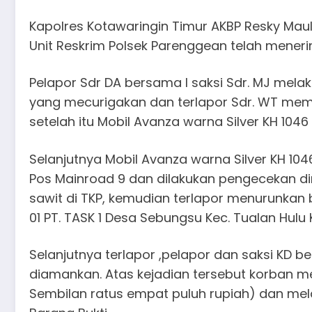
Kapolres Kotawaringin Timur AKBP Resky Maulan
Unit Reskrim Polsek Parenggean telah meneri
Pelapor Sdr DA bersama l saksi Sdr. MJ mela
yang mecurigakan dan terlapor Sdr. WT memu
setelah itu Mobil Avanza warna Silver KH 1046
Selanjutnya Mobil Avanza warna Silver KH 104
Pos Mainroad 9 dan dilakukan pengecekan di
sawit di TKP, kemudian terlapor menurunkan b
01 PT. TASK 1 Desa Sebungsu Kec. Tualan Hulu K
Selanjutnya terlapor ,pelapor dan saksi KD b
diamankan. Atas kejadian tersebut korban me
Sembilan ratus empat puluh rupiah) dan mela