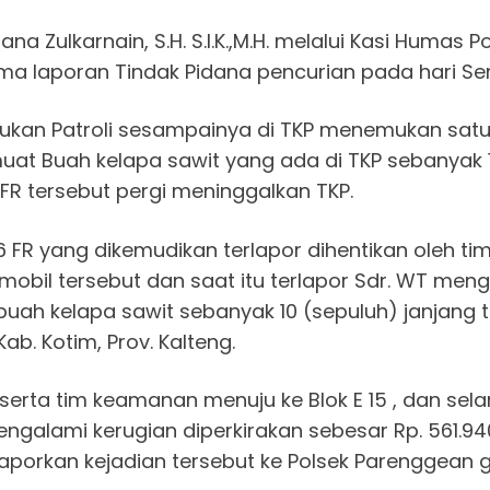
a Zulkarnain, S.H. S.l.K.,M.H. melalui Kasi Humas 
ma laporan Tindak Pidana pencurian pada hari Seni
kukan Patroli sesampainya di TKP menemukan satu 
at Buah kelapa sawit yang ada di TKP sebanyak 10
 FR tersebut pergi meninggalkan TKP.
6 FR yang dikemudikan terlapor dihentikan oleh t
mobil tersebut dan saat itu terlapor Sdr. WT me
uah kelapa sawit sebanyak 10 (sepuluh) janjang ter
ab. Kotim, Prov. Kalteng.
eserta tim keamanan menuju ke Blok E 15 , dan sela
ngalami kerugian diperkirakan sebesar Rp. 561.940
porkan kejadian tersebut ke Polsek Parenggean g