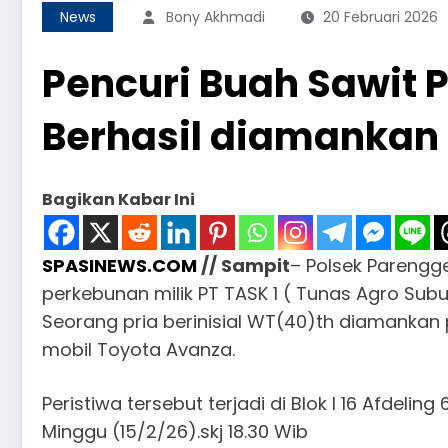
News
Bony Akhmadi
20 Februari 2026
Pencuri Buah Sawit P
Berhasil diamankan 
Bagikan Kabar Ini
SPASINEWS.COM
// Sampit
– Polsek Parengg
perkebunan milik PT TASK 1 ( Tunas Agro Su
Seorang pria berinisial WT(40)th diamankan
mobil Toyota Avanza.
Peristiwa tersebut terjadi di Blok I 16 Afdeli
Minggu (15/2/26).skj 18.30 Wib