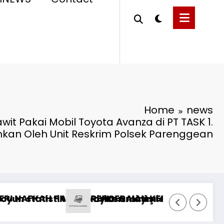
Home
news
wit Pakai Mobil Toyota Avanza di PT TASK 1.
nkan Oleh Unit Reskrim Polsek Parenggean
как их быстро исправить
Understanding Wagering Requirements at