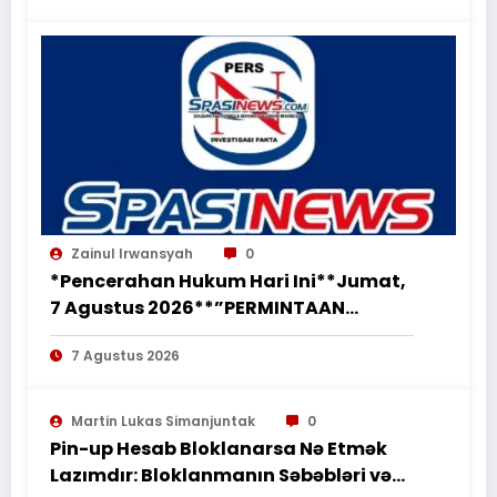
Zainul Irwansyah
0
*Pencerahan Hukum Hari Ini**Jumat,
7 Agustus 2026**”PERMINTAAN
PERUBAHAN PEKERJAAN SECARA LISAN
7 Agustus 2026
TIDAK MENGHAPUS KEWAJIBAN
PEMBORONG MENYELESAIKAN
PEKERJAAN SESUAI PERJANJIAN
Martin Lukas Simanjuntak
0
TERTULIS”*
Pin-up Hesab Bloklanarsa Nə Etmək
Lazımdır: Bloklanmanın Səbəbləri və