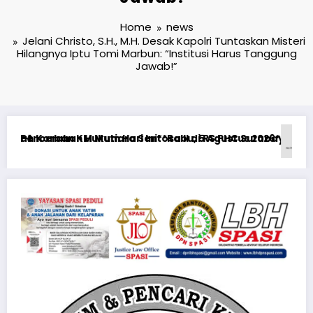
Home
news
Jelani Christo, S.H., M.H. Desak Kapolri Tuntaskan Misteri
Hilangnya Iptu Tomi Marbun: “Institusi Harus Tanggung
Jawab!”
ya
26**KEWAJIBAN MEMBERI NAFKAH PASCA-PERCERAIAN KEPADA MA
RTP açıqlığı: Mostbet real oyun statistikası ilə oyun anl