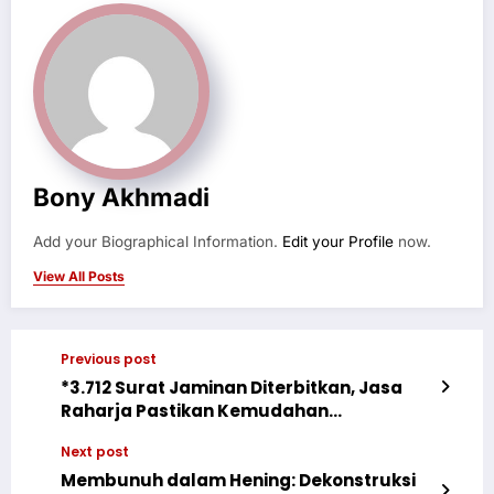
Bony Akhmadi
Add your Biographical Information.
Edit your Profile
now.
View All Posts
Previous post
*3.712 Surat Jaminan Diterbitkan, Jasa
Raharja Pastikan Kemudahan
Penanganan Korban Kecelakaan di Masa
Next post
Idulfitri 2026*
Membunuh dalam Hening: Dekonstruksi