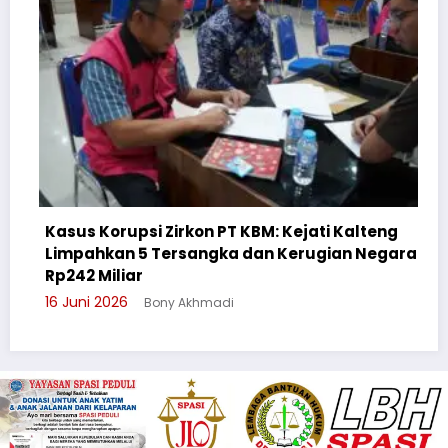
psi Zirkon PT KBM: Kejati Kalteng
 5 Tersangka dan Kerugian Negara
Cegah Bullying
r
Suluh Pelajar 
Bony Akhmadi
3 Juni 2026
Bony