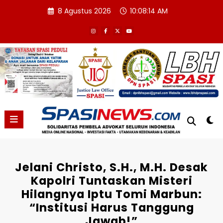
Skip
8 Agustus 2026
10:08:15 AM
to
content
Jelani Christo, S.H., M.H. Desak
Kapolri Tuntaskan Misteri
Hilangnya Iptu Tomi Marbun:
“Institusi Harus Tanggung
Jawab!”