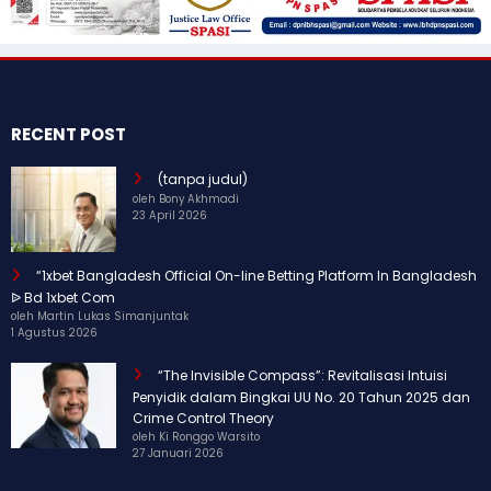
RECENT POST
(tanpa judul)
oleh Bony Akhmadi
23 April 2026
“1xbet Bangladesh Official On-line Betting Platform In Bangladesh
ᐉ Bd 1xbet Com
oleh Martin Lukas Simanjuntak
1 Agustus 2026
“The Invisible Compass”: Revitalisasi Intuisi
Penyidik dalam Bingkai UU No. 20 Tahun 2025 dan
Crime Control Theory
oleh Ki Ronggo Warsito
27 Januari 2026