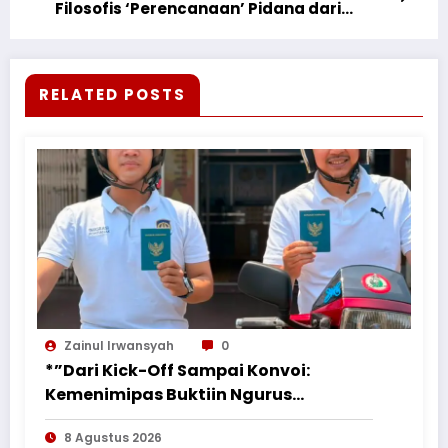
Filosofis ‘Perencanaan’ Pidana dari
Dogma Klasik hingga Keadilan
Kontemporer
RELATED POSTS
Zainul Irwansyah
0
*”Dari Kick-Off Sampai Konvoi:
Kemenimipas Buktiin Ngurus
Dokumen Nggak Harus Ribet &
8 Agustus 2026
Boring”*