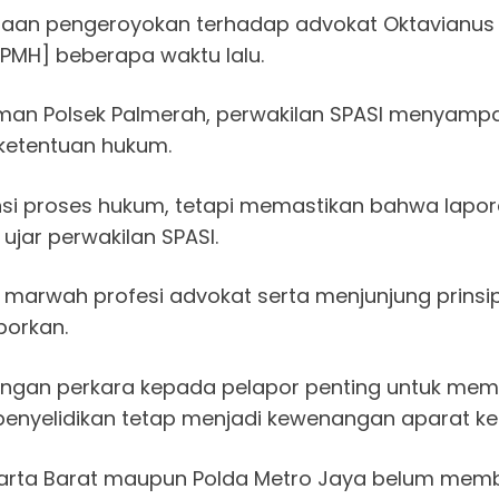
an pengeroyokan terhadap advokat Oktavianus A.M.
MH] beberapa waktu lalu.
man Polsek Palmerah, perwakilan SPASI menyamp
 ketentuan hukum.
nsi proses hukum, tetapi memastikan bahwa lap
jar perwakilan SPASI.
marwah profesi advokat serta menjunjung prinsi
porkan.
angan perkara kepada pelapor penting untuk me
nyelidikan tetap menjadi kewenangan aparat kep
 Jakarta Barat maupun Polda Metro Jaya belum memb