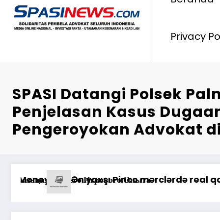
Privacy Po
SPASI Datangi Polsek Pa
Penjelasan Kasus Dugaa
Pengeroyokan Advokat di
*Pastikan Pekayanan Maksimal, Direk
üştəri Xidmətlərindən Nələr Gözlədiyi