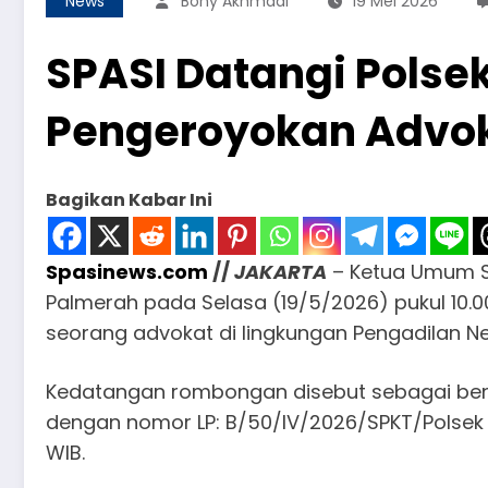
News
Bony Akhmadi
19 Mei 2026
SPASI Datangi Polse
Pengeroyokan Advok
Bagikan Kabar Ini
Spasinews.com
//
JAKARTA
– Ketua Umum So
Palmerah pada Selasa (19/5/2026) pukul 10
seorang advokat di lingkungan Pengadilan Ne
Kedatangan rombongan disebut sebagai bent
dengan nomor LP: B/50/IV/2026/SPKT/Polsek P
WIB.