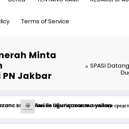
licy
Terms of Service
lmerah Minta
n
SPASI Datang
Du
 PN Jakbar
si Jasa Raharja Tinjau Korban Kebakaran KM Mu
Możliwości gry na żywo, gdy kasyno Vox