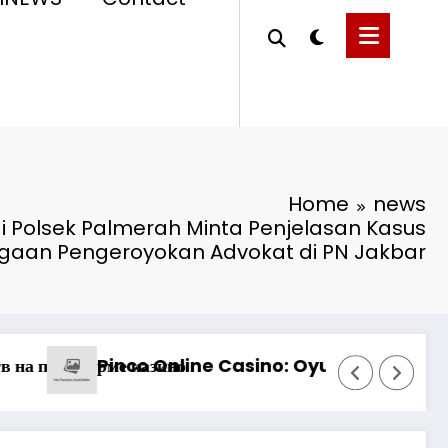
Home
news
i Polsek Palmerah Minta Penjelasan Kasus
gaan Pengeroyokan Advokat di PN Jakbar
tiara Sentosa II*
 360 jest aktywne
1win казино: Разбираемся в аналитике
O