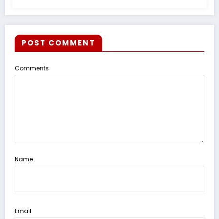
POST COMMENT
Comments
Name
Email