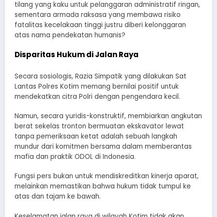
tilang yang kaku untuk pelanggaran administratif ringan,
sementara armada raksasa yang membawa risiko
fatalitas kecelakaan tinggi justru diberi kelonggaran
atas nama pendekatan humanis?
Disparitas Hukum di Jalan Raya
Secara sosiologis, Razia Simpatik yang dilakukan Sat
Lantas Polres Kotim memang bernilai positif untuk
mendekatkan citra Polri dengan pengendara kecil.
Namun, secara yuridis-konstruktif, membiarkan angkutan
berat sekelas tronton bermuatan ekskavator lewat
tanpa pemeriksaan ketat adalah sebuah langkah
mundur dari komitmen bersama dalam memberantas
mafia dan praktik ODOL di Indonesia.
Fungsi pers bukan untuk mendiskreditkan kinerja aparat,
melainkan memastikan bahwa hukum tidak tumpul ke
atas dan tajam ke bawah.
Keselamatan jalan raya di wilayah Kotim tidak akan