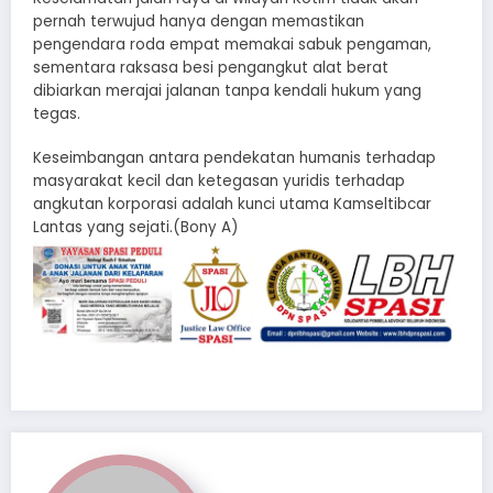
pernah terwujud hanya dengan memastikan
pengendara roda empat memakai sabuk pengaman,
sementara raksasa besi pengangkut alat berat
dibiarkan merajai jalanan tanpa kendali hukum yang
tegas.
Keseimbangan antara pendekatan humanis terhadap
masyarakat kecil dan ketegasan yuridis terhadap
angkutan korporasi adalah kunci utama Kamseltibcar
Lantas yang sejati.(Bony A)