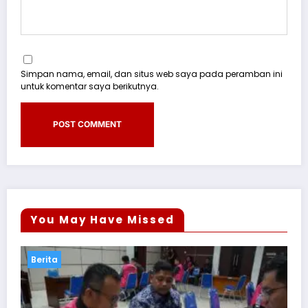
Simpan nama, email, dan situs web saya pada peramban ini
untuk komentar saya berikutnya.
You May Have Missed
Berita