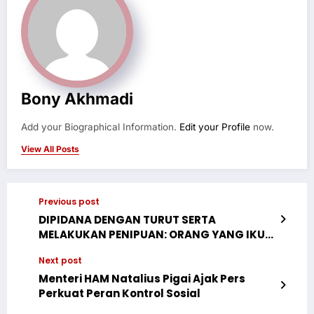
Bony Akhmadi
Add your Biographical Information.
Edit your Profile
now.
View All Posts
Previous post
DIPIDANA DENGAN TURUT SERTA
MELAKUKAN PENIPUAN: ORANG YANG IKUT
MEYAKINKAN KORBAN MENGENAI SUATU
Next post
KEADAAN ATAU PROYEK YANG TERNYATA
FIKTIF, MESKIPUN BUKAN PELAKU UTAMA
Menteri HAM Natalius Pigai Ajak Pers
Perkuat Peran Kontrol Sosial