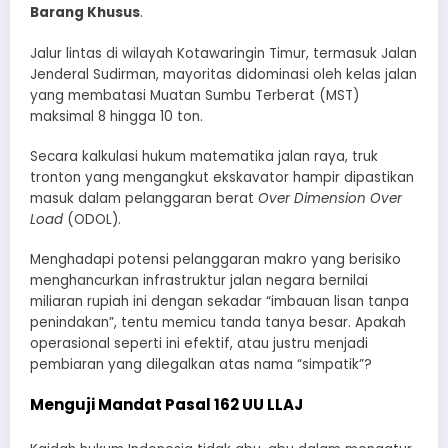
Barang Khusus
.
Jalur lintas di wilayah Kotawaringin Timur, termasuk Jalan
Jenderal Sudirman, mayoritas didominasi oleh kelas jalan
yang membatasi Muatan Sumbu Terberat (MST)
maksimal 8 hingga 10 ton.
Secara kalkulasi hukum matematika jalan raya, truk
tronton yang mengangkut ekskavator hampir dipastikan
masuk dalam pelanggaran berat
Over Dimension Over
Load
(ODOL).
Menghadapi potensi pelanggaran makro yang berisiko
menghancurkan infrastruktur jalan negara bernilai
miliaran rupiah ini dengan sekadar “imbauan lisan tanpa
penindakan”, tentu memicu tanda tanya besar. Apakah
operasional seperti ini efektif, atau justru menjadi
pembiaran yang dilegalkan atas nama “simpatik”?
Menguji Mandat Pasal 162 UU LLAJ