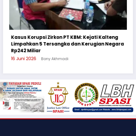
 PT KBM: Kejati Kalteng
gka dan Kerugian Negara
Cegah Bullying, Sikum Po
Suluh Pelajar SMAN 6
adi
3 Juni 2026
Bony Akhmadi