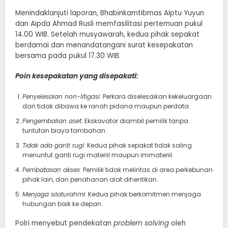
Menindaklanjuti laporan, Bhabinkamtibmas Aiptu Yuyun
dan Aipda Ahmad Rusli memfasilitasi pertemuan pukul
14.00 WIB. Setelah musyawarah, kedua pihak sepakat
berdamai dan menandatangani surat kesepakatan
bersama pada pukul 17.30 WIB.
Poin kesepakatan yang disepakati:
Penyelesaian non-litigasi
: Perkara diselesaikan kekeluargaan
dan tidak dibawa ke ranah pidana maupun perdata.
Pengembalian aset
: Ekskavator diambil pemilik tanpa
tuntutan biaya tambahan.
Tidak ada ganti rugi
: Kedua pihak sepakat tidak saling
menuntut ganti rugi materiil maupun immateriil.
Pembatasan akses
: Pemilik tidak melintas di area perkebunan
pihak lain, dan penahanan alat dihentikan.
Menjaga silaturahmi
: Kedua pihak berkomitmen menjaga
hubungan baik ke depan.
Polri menyebut pendekatan
problem solving
oleh