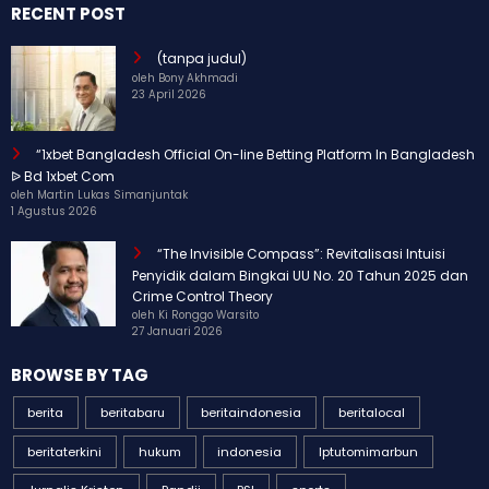
RECENT POST
(tanpa judul)
oleh Bony Akhmadi
23 April 2026
“1xbet Bangladesh Official On-line Betting Platform In Bangladesh
ᐉ Bd 1xbet Com
oleh Martin Lukas Simanjuntak
1 Agustus 2026
“The Invisible Compass”: Revitalisasi Intuisi
Penyidik dalam Bingkai UU No. 20 Tahun 2025 dan
Crime Control Theory
oleh Ki Ronggo Warsito
27 Januari 2026
BROWSE BY TAG
berita
beritabaru
beritaindonesia
beritalocal
beritaterkini
hukum
indonesia
Iptutomimarbun