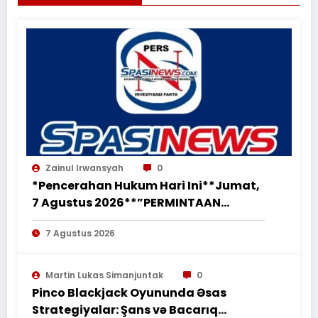
Zainul Irwansyah
0
*Pencerahan Hukum Hari Ini**Jumat,
7 Agustus 2026**”PERMINTAAN
PERUBAHAN PEKERJAAN SECARA LISAN
7 Agustus 2026
TIDAK MENGHAPUS KEWAJIBAN
PEMBORONG MENYELESAIKAN
PEKERJAAN SESUAI PERJANJIAN
Martin Lukas Simanjuntak
0
TERTULIS”*
Pinco Blackjack Oyununda Əsas
Strategiyalar: Şans və Bacarıq