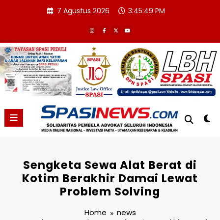
Skip
7 Agustus 2026
3:45:50 PM
to
content
Sengketa Sewa Alat Berat di
Kotim Berakhir Damai Lewat
Problem Solving
Home
news