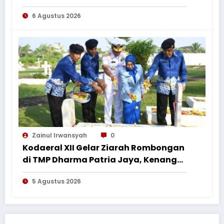
Balansı – BetAz Oyununa İcmal
6 Agustus 2026
Zainul Irwansyah
0
Kodaeral XII Gelar Ziarah Rombongan
di TMP Dharma Patria Jaya, Kenang
Jasa Pahlawan dalam Peringatan
5 Agustus 2026
HUT ke-1