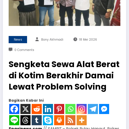
News
Bony Akhmadi
18 Mei 2026
0 Comments
Sengketa Sewa Alat Berat
di Kotim Berakhir Damai
Lewat Problem Solving
Bagikan Kabar Ini
Spasinews.com
//
SAMPIT
– Polsek Pulau Hanaut, Polres