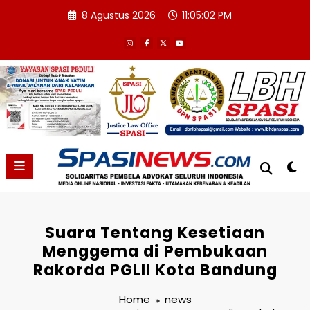
Skip
8 Agustus 2026
11:05:03 PM
to
content
Suara Tentang Kesetiaan
Menggema di Pembukaan
Rakorda PGLII Kota Bandung
Home
news