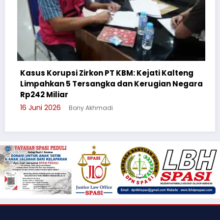
psi Zirkon PT KBM: Kejati Kalteng
 5 Tersangka dan Kerugian Negara
Cegah Bullying
r
Suluh Pelajar 
Bony Akhmadi
3 Juni 2026
Bony