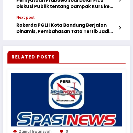
Pernyataan Prabowo soal Dolar Picu
Diskusi Publik tentang Dampak Kurs ke
Harga Barang
Next post
Rakerda PGLII Kota Bandung Berjalan
Dinamis, Pembahasan Tata Tertib Jadi
Fondasi Agenda Pelayanan
RELATED POSTS
Zainul Irwansyah
0