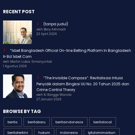
RECENT POST
(tanpa judul)
oleh Bony Akhmadi
23 April 2026
“1xbet Bangladesh Official On-line Betting Platform In Bangladesh
ᐉ Bd 1xbet Com
oleh Martin Lukas Simanjuntak
1 Agustus 2026
“The Invisible Compass”: Revitalisasi Intuisi
Penyidik dalam Bingkai UU No. 20 Tahun 2025 dan
Crime Control Theory
oleh Ki Ronggo Warsito
27 Januari 2026
BROWSE BY TAG
berita
beritabaru
beritaindonesia
beritalocal
beritaterkini
hukum
indonesia
Iptutomimarbun