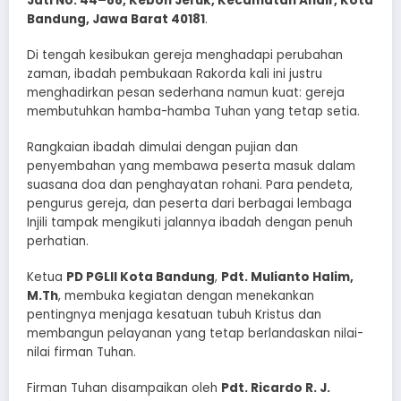
Jati No. 44–88, Kebon Jeruk, Kecamatan Andir, Kota
Bandung, Jawa Barat 40181
.
Di tengah kesibukan gereja menghadapi perubahan
zaman, ibadah pembukaan Rakorda kali ini justru
menghadirkan pesan sederhana namun kuat: gereja
membutuhkan hamba-hamba Tuhan yang tetap setia.
Rangkaian ibadah dimulai dengan pujian dan
penyembahan yang membawa peserta masuk dalam
suasana doa dan penghayatan rohani. Para pendeta,
pengurus gereja, dan peserta dari berbagai lembaga
Injili tampak mengikuti jalannya ibadah dengan penuh
perhatian.
Ketua
PD PGLII Kota Bandung
,
Pdt. Mulianto Halim,
M.Th
, membuka kegiatan dengan menekankan
pentingnya menjaga kesatuan tubuh Kristus dan
membangun pelayanan yang tetap berlandaskan nilai-
nilai firman Tuhan.
Firman Tuhan disampaikan oleh
Pdt. Ricardo R. J.