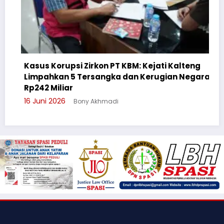
psi Zirkon PT KBM: Kejati Kalteng
 5 Tersangka dan Kerugian Negara
Cegah Bullying
r
Suluh Pelajar 
Bony Akhmadi
3 Juni 2026
Bony