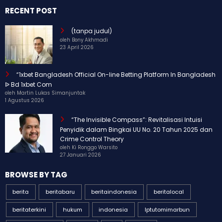
RECENT POST
(tanpa judul)
oleh Bony Akhmadi
23 April 2026
“1xbet Bangladesh Official On-line Betting Platform In Bangladesh
ᐉ Bd 1xbet Com
oleh Martin Lukas Simanjuntak
1 Agustus 2026
“The Invisible Compass”: Revitalisasi Intuisi
Penyidik dalam Bingkai UU No. 20 Tahun 2025 dan
Crime Control Theory
oleh Ki Ronggo Warsito
27 Januari 2026
BROWSE BY TAG
berita
beritabaru
beritaindonesia
beritalocal
beritaterkini
hukum
indonesia
Iptutomimarbun