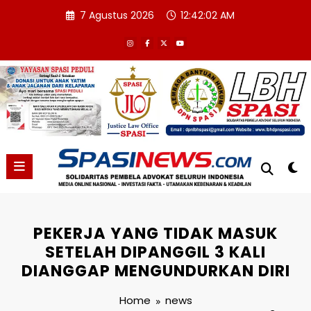
Skip
7 Agustus 2026
12:42:03 AM
to
content
PEKERJA YANG TIDAK MASUK
SETELAH DIPANGGIL 3 KALI
DIANGGAP MENGUNDURKAN DIRI
Home
news