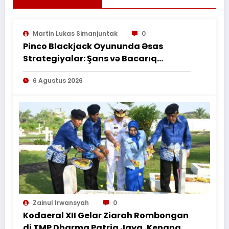
Martin Lukas Simanjuntak
0
Pinco Blackjack Oyununda Əsas
Strategiyalar: Şans və Bacarıq
Balansı – BetAz Oyununa İcmal
6 Agustus 2026
Zainul Irwansyah
0
Kodaeral XII Gelar Ziarah Rombongan
di TMP Dharma Patria Jaya, Kenang