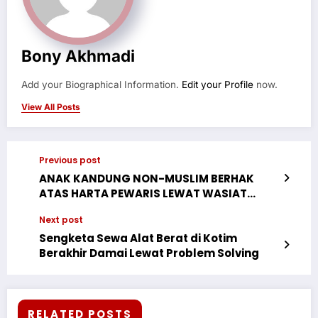
Bony Akhmadi
Add your Biographical Information.
Edit your Profile
now.
View All Posts
Previous post
ANAK KANDUNG NON-MUSLIM BERHAK
ATAS HARTA PEWARIS LEWAT WASIAT
WAJIBAH JIKA HIDUP RUKUN DAN DAMAI
Next post
DENGAN PEWARIS
Sengketa Sewa Alat Berat di Kotim
Berakhir Damai Lewat Problem Solving
RELATED POSTS