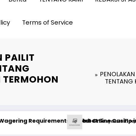
licy
Terms of Service
PAILIT
ENTANG
PENOLAKAN 
LI TERMOHON
TENTANG K
дств на платформе казино
Pinco Online Casino: Oyunçuların M