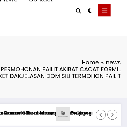
Home
news
PERMOHONAN PAILIT AKIBAT CACAT FORMIL
ETIDAKJELASAN DOMISILI TERMOHON PAILIT
*Pastikan Pekayanan Maksimal, Direk
üştəri Xidmətlərindən Nələr Gözlədiyi