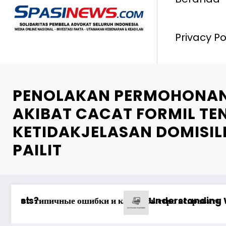
Privacy Po
PENOLAKAN PERMOHONAN 
AKIBAT CACAT FORMIL T
KETIDAKJELASAN DOMISI
PAILIT
 qazanc ssenariləri ilə uğur qazanma yolları
Анализ Пин Ап: отзывы о выводе сре