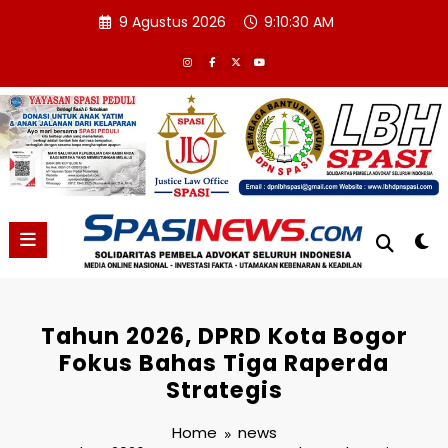
Skip
9 Agustus 2026
9:10:31 AM
to
content
Tahun 2026, DPRD Kota Bogor
Fokus Bahas Tiga Raperda
Strategis
Home
news