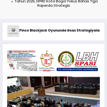
Tahun 2026, DPRD Kota Bogor Fokus Bahas Tiga
Raperda Strategis
Kodaeral XII Gelar Ziarah Rombong
trategiyalar: Şans və Bacarıq Balansı – BetAz Oyununa İcma