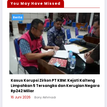
You May Have Missed
Berita
Ber
Kasus Korupsi Zirkon PT KBM: Kejati Kalteng
Limpahkan 5 Tersangka dan Kerugian Negara
Ceg
Rp242 Miliar
Sul
16 Juni 2026
Bony Akhmadi
3 Ju