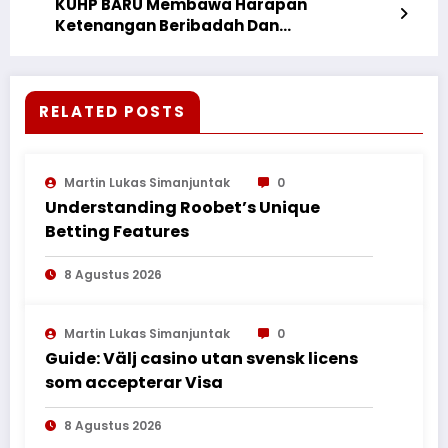
KUHP BARU Membawa Harapan
Ketenangan Beribadah Dan
Pembangunan Tempat Ibadah Umat
Beragama Di Seluruh Indonesia.
RELATED POSTS
Martin Lukas Simanjuntak
0
Understanding Roobet’s Unique
Betting Features
8 Agustus 2026
Martin Lukas Simanjuntak
0
Guide: Välj casino utan svensk licens
som accepterar Visa
8 Agustus 2026