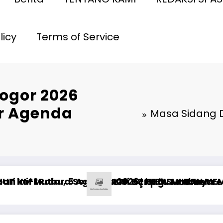
licy
Terms of Service
ogor 2026
ar Agenda
Masa Sidang D
ASIH MENGIKAT*
twetten ohne Oasis?
авки на спорт 1xBet: типичные ошибки и как их быстр
Unde