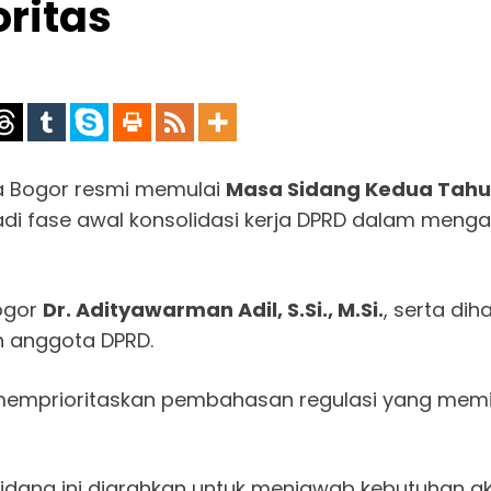
oritas
a Bogor resmi memulai
Masa Sidang Kedua Tahu
jadi fase awal konsolidasi kerja DPRD dalam meng
Bogor
Dr. Adityawarman Adil, S.Si., M.Si.
, serta dih
h anggota DPRD.
mprioritaskan pembahasan regulasi yang memil
sidang ini diarahkan untuk menjawab kebutuhan 