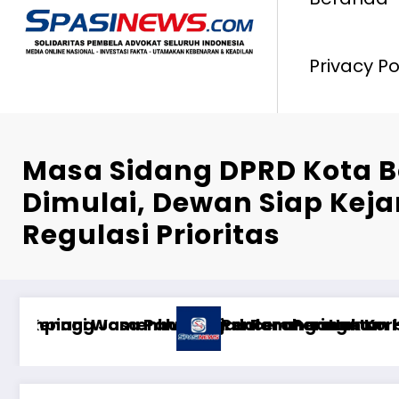
Privacy Po
Masa Sidang DPRD Kota B
Dimulai, Dewan Siap Kej
Regulasi Prioritas
-PERCERAIAN KEPADA MANTAN ISTRI DAN ANAK M
ə oyun anlayışı
Risiken minimieren: Wie fange ich an, bei Spor
Ст