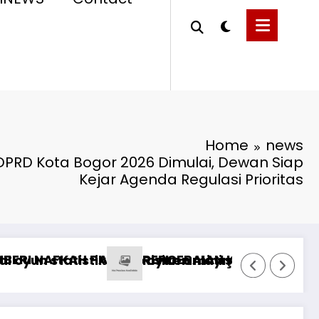
Home
news
PRD Kota Bogor 2026 Dimulai, Dewan Siap
Kejar Agenda Regulasi Prioritas
о исправить
rstanding Wagering Requirements at Best Onli
1xbet Б