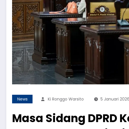
News
Ki Ronggo Warsito
5 Januari 202
Masa Sidang DPRD Ko