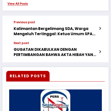
View All Posts
Previous post
Kalimantan Bergelimang SDA, Warga
Mengeluh Tertinggal: Ketua Umum SPASI
Sentil Keras Negara Soal Keadilan Sosial
Next post
GUGATAN DIKABULKAN DENGAN
PERTIMBANGAN BAHWA AKTA HIBAH YANG
MENJADI DASAR KEPEMILIKAN PARA
TERGUGAT CACAT HUKUM KARENA
MENGANDUNG UNSUR PIDANA PEMALSUAN
TANDATANGAN. SEGALA PROSES
RELATED POSTS
PENGALIHAN HAK YANG DUBUAT
BERDASARKAN DOKUMEN PALSU TIDAK
MEMILIKI KEKUATAN HUKUM MENGIKAT