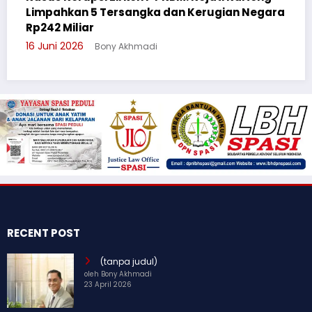
ugian Negara
Cegah Bullying, Sikum Polresta Palan
Suluh Pelajar SMAN 6
3 Juni 2026
Bony Akhmadi
RECENT POST
(tanpa judul)
oleh Bony Akhmadi
23 April 2026