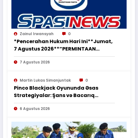
Zainul Irwansyah
0
*Pencerahan Hukum Hari Ini**Jumat,
7 Agustus 2026**”PERMINTAAN
PERUBAHAN PEKERJAAN SECARA LISAN
7 Agustus 2026
TIDAK MENGHAPUS KEWAJIBAN
PEMBORONG MENYELESAIKAN
PEKERJAAN SESUAI PERJANJIAN
Martin Lukas Simanjuntak
0
TERTULIS”*
Pinco Blackjack Oyununda Əsas
Strategiyalar: Şans və Bacarıq
Balansı – BetAz Oyununa İcmal
6 Agustus 2026