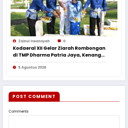
Zainul Irwansyah
0
Kodaeral XII Gelar Ziarah Rombongan
di TMP Dharma Patria Jaya, Kenang
Jasa Pahlawan dalam Peringatan
5 Agustus 2026
HUT ke-1
POST COMMENT
Comments