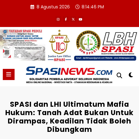
Skip
8 Agustus 2026
8:14:47 PM
to
content
SPASI dan LHI Ultimatum Mafia
Hukum: Tanah Adat Bukan Untuk
Dirampas, Keadilan Tidak Boleh
Dibungkam