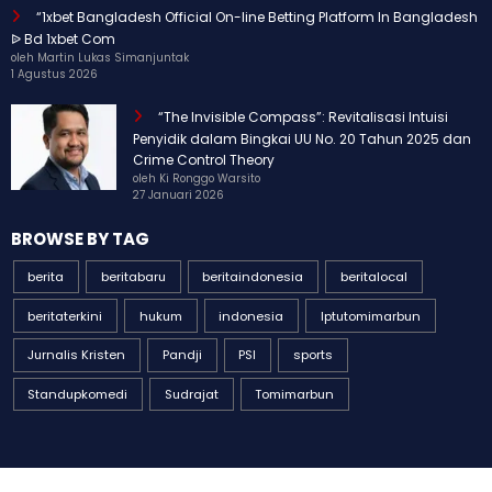
“1xbet Bangladesh Official On-line Betting Platform In Bangladesh
ᐉ Bd 1xbet Com
oleh Martin Lukas Simanjuntak
1 Agustus 2026
“The Invisible Compass”: Revitalisasi Intuisi
Penyidik dalam Bingkai UU No. 20 Tahun 2025 dan
Crime Control Theory
oleh Ki Ronggo Warsito
27 Januari 2026
BROWSE BY TAG
berita
beritabaru
beritaindonesia
beritalocal
beritaterkini
hukum
indonesia
Iptutomimarbun
Jurnalis Kristen
Pandji
PSI
sports
Standupkomedi
Sudrajat
Tomimarbun