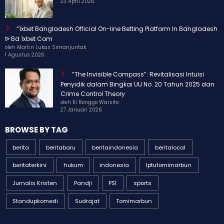
23 April 2026
“1xbet Bangladesh Official On-line Betting Platform In Bangladesh
ᐉ Bd 1xbet Com
oleh Martin Lukas Simanjuntak
1 Agustus 2026
“The Invisible Compass”: Revitalisasi Intuisi
Penyidik dalam Bingkai UU No. 20 Tahun 2025 dan
Crime Control Theory
oleh Ki Ronggo Warsito
27 Januari 2026
BROWSE BY TAG
berita
beritabaru
beritaindonesia
beritalocal
beritaterkini
hukum
indonesia
Iptutomimarbun
Jurnalis Kristen
Pandji
PSI
sports
Standupkomedi
Sudrajat
Tomimarbun