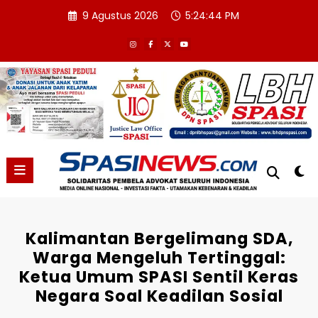
Skip
9 Agustus 2026
5:24:45 PM
to
content
Kalimantan Bergelimang SDA,
Warga Mengeluh Tertinggal:
Ketua Umum SPASI Sentil Keras
Negara Soal Keadilan Sosial