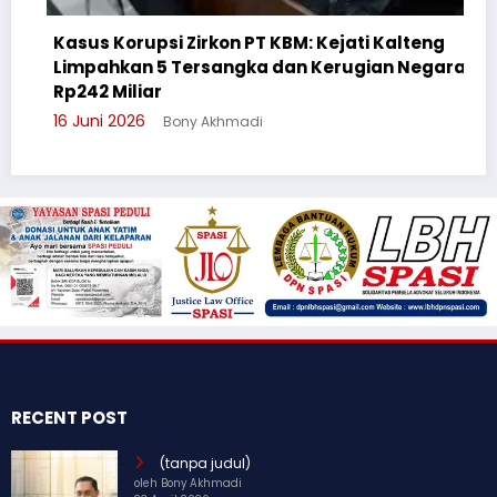
Korupsi Zirkon PT KBM: Kejati Kalteng
kan 5 Tersangka dan Kerugian Negara
Cegah Bull
Miliar
Suluh Pela
 2026
Bony Akhmadi
3 Juni 2026
RECENT POST
(tanpa judul)
oleh Bony Akhmadi