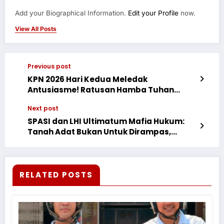
Add your Biographical Information.
Edit your Profile
now.
View All Posts
Previous post
KPN 2026 Hari Kedua Meledak
Antusiasme! Ratusan Hamba Tuhan
Sepakat: Gereja Harus Bergerak, Bukan
Next post
Hanya Berkumpul
SPASI dan LHI Ultimatum Mafia Hukum:
Tanah Adat Bukan Untuk Dirampas,
Keadilan Tidak Boleh Dibungkam
RELATED POSTS