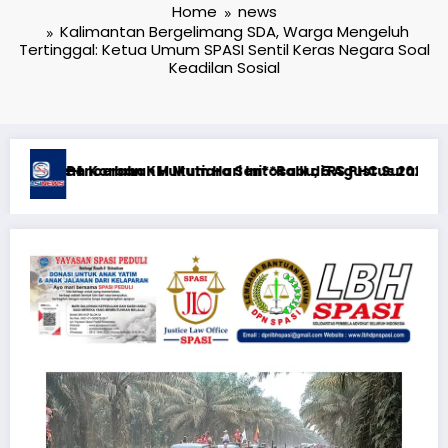
Home
news
Kalimantan Bergelimang SDA, Warga Mengeluh
Tertinggal: Ketua Umum SPASI Sentil Keras Negara Soal
Keadilan Sosial
urabaya
us 2026**KEWAJIBAN MEMBERI NAFKAH PASCA-PERCERAIAN KEP
RTP açıqlığı: Mostbet real oyun statistikası ilə o