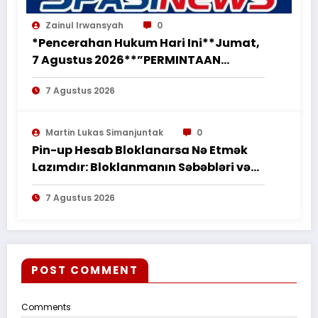
Zainul Irwansyah
0
*Pencerahan Hukum Hari Ini**Jumat,
7 Agustus 2026**”PERMINTAAN
PERUBAHAN PEKERJAAN SECARA LISAN
7 Agustus 2026
TIDAK MENGHAPUS KEWAJIBAN
PEMBORONG MENYELESAIKAN
PEKERJAAN SESUAI PERJANJIAN
Martin Lukas Simanjuntak
0
TERTULIS”*
Pin-up Hesab Bloklanarsa Nə Etmək
Lazımdır: Bloklanmanın Səbəbləri və
Tədbirləri
7 Agustus 2026
POST COMMENT
Comments