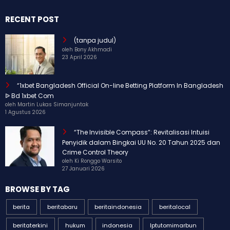
RECENT POST
(tanpa judul)
oleh Bony Akhmadi
23 April 2026
“1xbet Bangladesh Official On-line Betting Platform In Bangladesh
ᐉ Bd 1xbet Com
oleh Martin Lukas Simanjuntak
1 Agustus 2026
“The Invisible Compass”: Revitalisasi Intuisi
Penyidik dalam Bingkai UU No. 20 Tahun 2025 dan
Crime Control Theory
oleh Ki Ronggo Warsito
27 Januari 2026
BROWSE BY TAG
berita
beritabaru
beritaindonesia
beritalocal
beritaterkini
hukum
indonesia
Iptutomimarbun