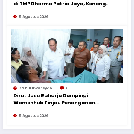
di TMP Dharma Patria Jaya, Kenang
Jasa Pahlawan dalam Peringatan
5 Agustus 2026
HUT ke-1
Zainul Irwansyah
0
Dirut Jasa Raharja Dampingi
Wamenhub Tinjau Penanganan
Korban KM Mutiara Sentosa II di RS
5 Agustus 2026
PHC Surabaya