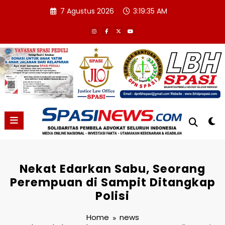
Skip
7 Agustus 2026
3:19:36 AM
to
content
Nekat Edarkan Sabu, Seorang
Perempuan di Sampit Ditangkap
Polisi
Home
news