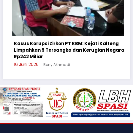
irkon PT KBM: Kejati Kalteng
ersangka dan Kerugian Negara
Cegah Bullying, Sik
Suluh Pelajar SMAN
y Akhmadi
3 Juni 2026
Bony Akhm