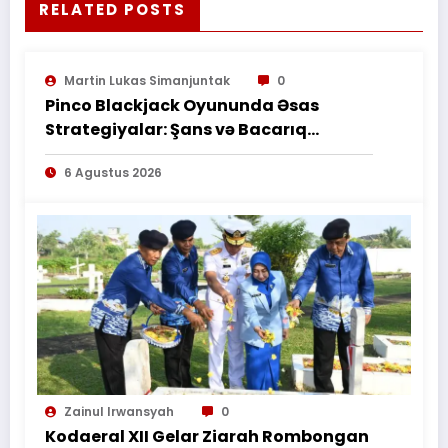
RELATED POSTS
Martin Lukas Simanjuntak
0
Pinco Blackjack Oyununda Əsas
Strategiyalar: Şans və Bacarıq
Balansı – BetAz Oyununa İcmal
6 Agustus 2026
Zainul Irwansyah
0
Kodaeral XII Gelar Ziarah Rombongan