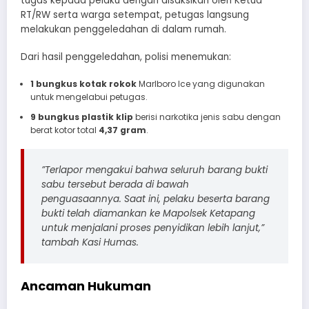
tugas kepada pelaku dengan disaksikan oleh Ketua
RT/RW serta warga setempat, petugas langsung
melakukan penggeledahan di dalam rumah.
​Dari hasil penggeledahan, polisi menemukan:
1 bungkus kotak rokok
Marlboro Ice yang digunakan
untuk mengelabui petugas.
9 bungkus plastik klip
berisi narkotika jenis sabu dengan
berat kotor total
4,37 gram
.
​”Terlapor mengakui bahwa seluruh barang bukti
sabu tersebut berada di bawah
penguasaannya. Saat ini, pelaku beserta barang
bukti telah diamankan ke Mapolsek Ketapang
untuk menjalani proses penyidikan lebih lanjut,”
tambah Kasi Humas.
Ancaman Hukuman