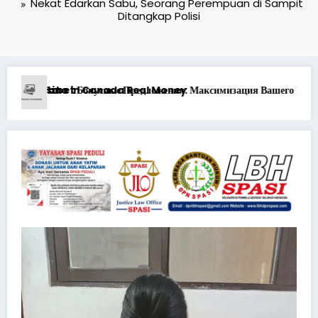
Nekat Edarkan Sabu, Seorang Perempuan di Sampit
Ditangkap Polisi
рового Опыта
Ən yaxşı Pinco mərclərdə real qazanc ssenariləri ilə u