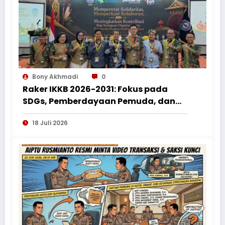
Bony Akhmadi
0
Raker IKKB 2026-2031: Fokus pada
SDGs, Pemberdayaan Pemuda, dan
Penguatan Bantuan Hukum bagi
18 Juli 2026
Perantau Kalbar