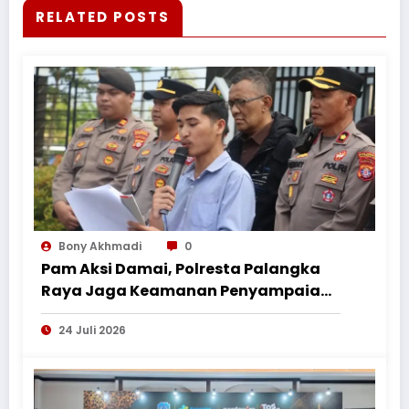
RELATED POSTS
Bony Akhmadi
0
Pam Aksi Damai, Polresta Palangka
Raya Jaga Keamanan Penyampaian
Aspirasi Perkumpulan Pemuda
24 Juli 2026
Nusantara