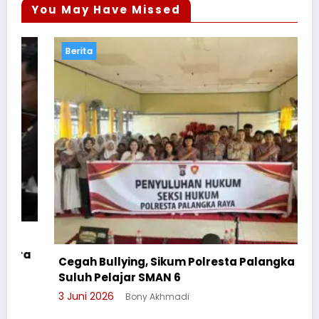
You May Have Missed
Berita
M
P
Cegah Bullying, Sikum Polresta Palangka Raya
23
Suluh Pelajar SMAN 6
3 Juni 2026
Bony Akhmadi