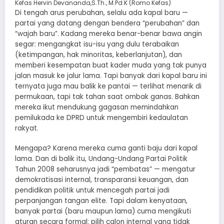
Kefas Hervin Devananda,S.Th., M.Pd.K (Romo Kefas)
Di tengah arus perubahan, selalu ada kapal baru —
partai yang datang dengan bendera “perubahan” dan
“wajah baru”. Kadang mereka benar-benar bawa angin
segar: mengangkat isu-isu yang dulu terabaikan
(ketimpangan, hak minoritas, keberlanjutan), dan
memberi kesempatan buat kader muda yang tak punya
jalan masuk ke jalur lama. Tapi banyak dari kapal baru ini
ternyata juga mau balik ke pantai — terlihat menarik di
permukaan, tapi tak tahan saat ombak ganas. Bahkan
mereka ikut mendukung gagasan memindahkan
pemilukada ke DPRD untuk mengembiri kedaulatan
rakyat.
Mengapa? Karena mereka cuma ganti baju dari kapal
lama. Dan di balik itu, Undang-Undang Partai Politik
Tahun 2008 seharusnya jadi “pembatas” — mengatur
demokratisasi internal, transparansi keuangan, dan
pendidikan politik untuk mencegah partai jadi
perpanjangan tangan elite. Tapi dalam kenyataan,
banyak partai (baru maupun lama) cuma mengikuti
aturan secara formal: pilih calon internal yang tidak