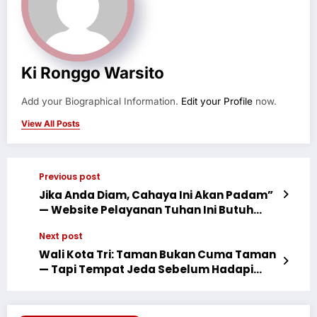
Ki Ronggo Warsito
Add your Biographical Information.
Edit your Profile
now.
View All Posts
Previous post
Jika Anda Diam, Cahaya Ini Akan Padam”
— Website Pelayanan Tuhan Ini Butuh
Anda Sekarang, Para Narasumber dan
Next post
Sahabat Budiman
Wali Kota Tri: Taman Bukan Cuma Taman
— Tapi Tempat Jeda Sebelum Hadapi
Masalah Keluarga