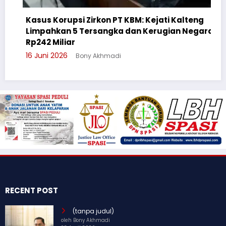
Kasus Korupsi Zirkon PT KBM: Kejati Kalteng
Limpahkan 5 Tersangka dan Kerugian Negara
C
Rp242 Miliar
S
16 Juni 2026
Bony Akhmadi
3 
RECENT POST
(tanpa judul)
oleh Bony Akhmadi