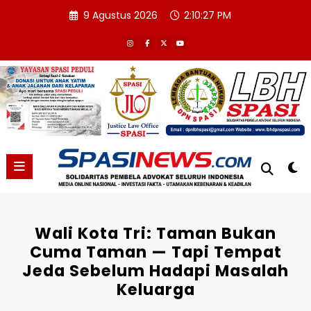
Skip
9 Agustus 2026
2:10:28 PM
to
content
Wali Kota Tri: Taman Bukan
Cuma Taman — Tapi Tempat
Jeda Sebelum Hadapi Masalah
Keluarga