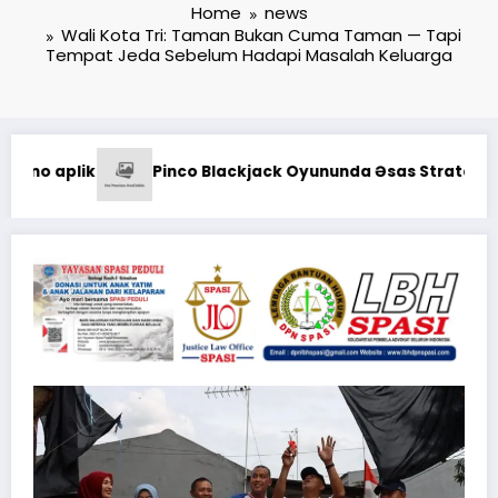
Home
news
Wali Kota Tri: Taman Bukan Cuma Taman — Tapi
Tempat Jeda Sebelum Hadapi Masalah Keluarga
Kodaeral XII Gelar Ziarah R
 Əsas Strategiyalar: Şans və Bacarıq Balansı – BetAz Oyunun