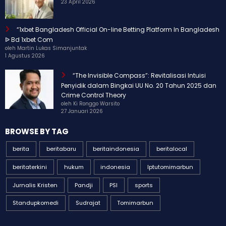
23 April 2026
“1xbet Bangladesh Official On-line Betting Platform In Bangladesh
ᐉ Bd 1xbet Com
oleh Martin Lukas Simanjuntak
1 Agustus 2026
“The Invisible Compass”: Revitalisasi Intuisi
Penyidik dalam Bingkai UU No. 20 Tahun 2025 dan
Crime Control Theory
oleh Ki Ronggo Warsito
27 Januari 2026
BROWSE BY TAG
berita
beritabaru
beritaindonesia
beritalocal
beritaterkini
hukum
indonesia
Iptutomimarbun
Jurnalis Kristen
Pandji
PSI
sports
Standupkomedi
Sudrajat
Tomimarbun