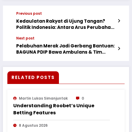
Previous post
Kedaulatan Rakyat di Ujung Tangan?
Politik Indonesia: Antara Arus Perubahan
dan Kapal yang Mau Balik ke Pantai
Next post
Pelabuhan Merak Jadi Gerbang Bantuan:
BAGUNA PDIP Bawa Ambulans & Tim
Medis ke Sumatera
RELATED POSTS
Martin Lukas Simanjuntak
0
Understanding Roobet’s Unique
Betting Features
8 Agustus 2026