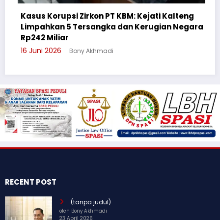
upsi Zirkon PT KBM: Kejati Kalteng
n 5 Tersangka dan Kerugian Negara
Cegah Bullyin
iar
Suluh Pelajar
6
Bony Akhmadi
3 Juni 2026
Bo
RECENT POST
(tanpa judul)
oleh Bony Akhmadi