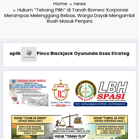
Home
news
Hukum “Tebang Pilih” di Tanah Borneo: Korporasi
Merampas Melenggang Bebas, Warga Dayak Mengambil
Buah Masuk Penjara
Kodaeral XII Gelar Ziarah Rombonga
rategiyalar: Şans və Bacarıq Balansı – BetAz Oyununa İcmal