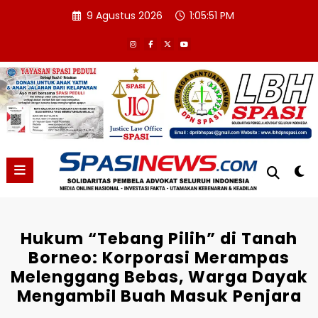
Skip
9 Agustus 2026
1:05:52 PM
to
content
Hukum “Tebang Pilih” di Tanah
Borneo: Korporasi Merampas
Melenggang Bebas, Warga Dayak
Mengambil Buah Masuk Penjara