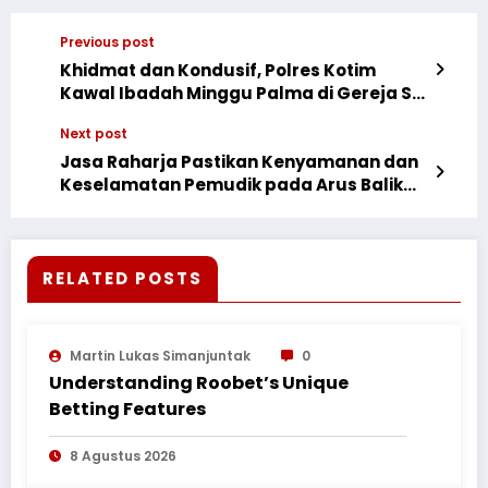
Previous post
Khidmat dan Kondusif, Polres Kotim
Kawal Ibadah Minggu Palma di Gereja St.
Joan Don Bosco
Next post
Jasa Raharja Pastikan Kenyamanan dan
Keselamatan Pemudik pada Arus Balik
Idulfitri 2026 di Lintas Sumatera dan
Merak–Bakauheni
RELATED POSTS
Martin Lukas Simanjuntak
0
Understanding Roobet’s Unique
Betting Features
8 Agustus 2026