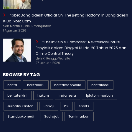
23 April 2026
“1xbet Bangladesh Official On-line Betting Platform In Bangladesh
ᐉ Bd 1xbet Com
oleh Martin Lukas Simanjuntak
1 Agustus 2026
“The Invisible Compass”: Revitalisasi Intuisi
Penyidik dalam Bingkai UU No. 20 Tahun 2025 dan
Crime Control Theory
oleh Ki Ronggo Warsito
27 Januari 2026
BROWSE BY TAG
berita
beritabaru
beritaindonesia
beritalocal
beritaterkini
hukum
indonesia
Iptutomimarbun
Jurnalis Kristen
Pandji
PSI
sports
Standupkomedi
Sudrajat
Tomimarbun