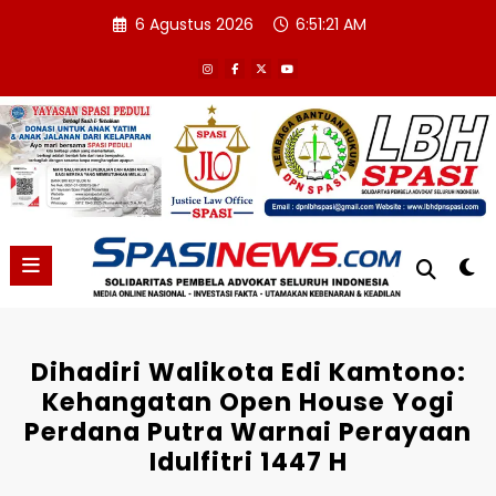
Skip
6 Agustus 2026
6:51:21 AM
to
content
Dihadiri Walikota Edi Kamtono:
Kehangatan Open House Yogi
Perdana Putra Warnai Perayaan
Idulfitri 1447 H