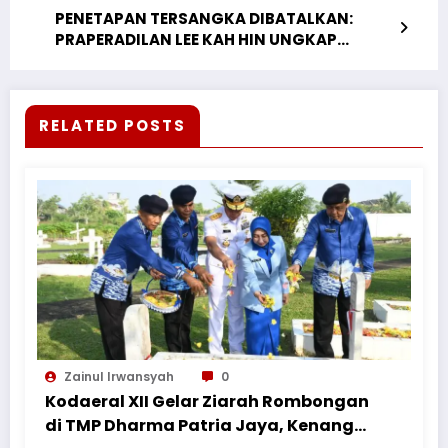
PENETAPAN TERSANGKA DIBATALKAN:
PRAPERADILAN LEE KAH HIN UNGKAP
CACAT PROSEDUR DAN KETIADAAN LEGAL
STANDING PELAPOR DI PENGADILAN NEGERI
JAKARTA SELATAN
RELATED POSTS
Zainul Irwansyah
0
Kodaeral XII Gelar Ziarah Rombongan
di TMP Dharma Patria Jaya, Kenang