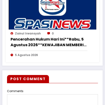
Zainul Irwansyah
0
Pencerahan Hukum Hari Ini**Rabu, 5
Agustus 2026**KEWAJIBAN MEMBERI
NAFKAH PASCA-PERCERAIAN KEPADA
5 Agustus 2026
MANTAN ISTRI DAN ANAK MASIH
MENGIKAT*
POST COMMENT
Comments