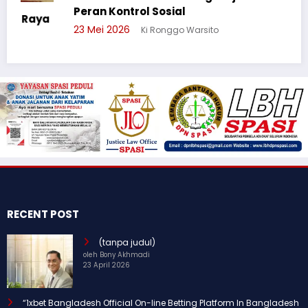
Peran Kontrol Sosial
a
23 Mei 2026
Ki Ronggo Warsito
RECENT POST
(tanpa judul)
oleh Bony Akhmadi
23 April 2026
“1xbet Bangladesh Official On-line Betting Platform In Bangladesh