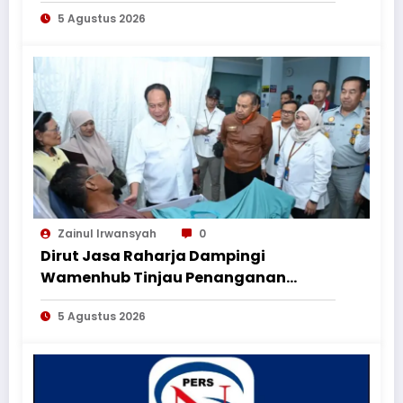
Jasa Pahlawan dalam Peringatan
5 Agustus 2026
HUT ke-1
Zainul Irwansyah
0
Dirut Jasa Raharja Dampingi
Wamenhub Tinjau Penanganan
Korban KM Mutiara Sentosa II di RS
5 Agustus 2026
PHC Surabaya