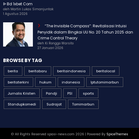
ᐉ Bd 1xbet Com
oleh Martin Lukas Simanjuntak
1 Agustus 2026
“The Invisible Compass”: Revitalisasi Intuisi
Penyidik dalam Bingkai UU No. 20 Tahun 2025 dan
Crime Control Theory
oleh Ki Ronggo Warsito
27 Januari 2026
BROWSE BY TAG
berita
beritabaru
beritaindonesia
beritalocal
beritaterkini
hukum
indonesia
Iptutomimarbun
Jurnalis Kristen
Pandji
PSI
sports
Standupkomedi
Sudrajat
Tomimarbun
© All Rights Reserved spasi-news.com 2026 | Powered By
SpiceThemes