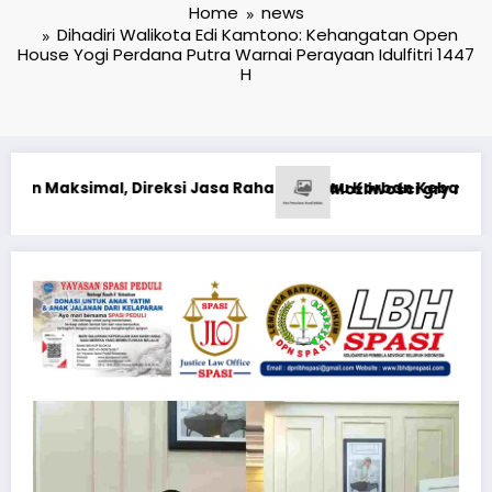
Home
news
Dihadiri Walikota Edi Kamtono: Kehangatan Open
House Yogi Perdana Putra Warnai Perayaan Idulfitri 1447
H
karan KM Mutiara Sentosa II*
na żywo, gdy kasyno Vox 360 jest aktywne
1win казино: Разбира