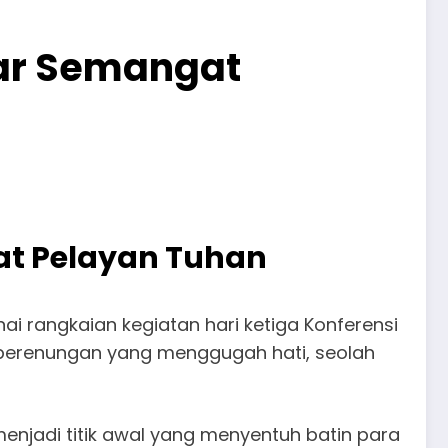
kar Semangat
at Pelayan Tuhan
 rangkaian kegiatan hari ketiga Konferensi
n perenungan yang menggugah hati, seolah
 menjadi titik awal yang menyentuh batin para