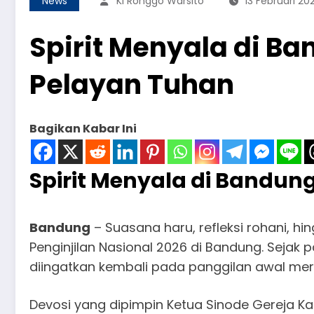
News
Ki Ronggo Warsito
13 Februari 20
Spirit Menyala di B
Pelayan Tuhan
Bagikan Kabar Ini
Spirit Menyala di Bandu
Bandung
– Suasana haru, refleksi rohani, 
Penginjilan Nasional 2026 di Bandung. Seja
diingatkan kembali pada panggilan awal mer
Devosi yang dipimpin Ketua Sinode Gereja Kasi