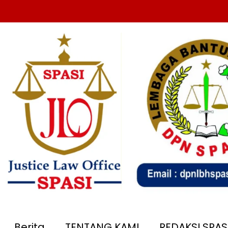
Berita
TENTANG KAMI
REDAKSI SPA