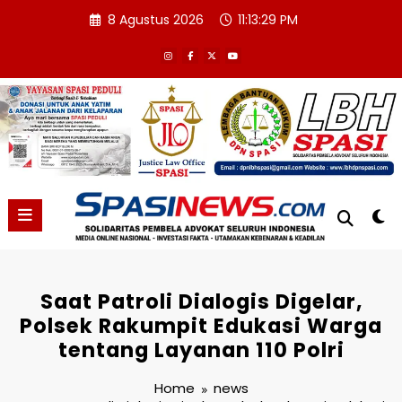
Skip
8 Agustus 2026
11:13:30 PM
to
content
Saat Patroli Dialogis Digelar,
Polsek Rakumpit Edukasi Warga
tentang Layanan 110 Polri
Home
news