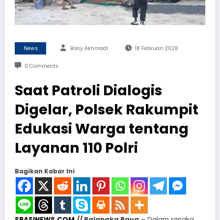
News
Bony Akhmadi
18 Februari 2026
0 Comments
Saat Patroli Dialogis
Digelar, Polsek Rakumpit
Edukasi Warga tentang
Layanan 110 Polri
Bagikan Kabar Ini
SPASINEWS.COM
// Palangka Raya
– Dalam rangka