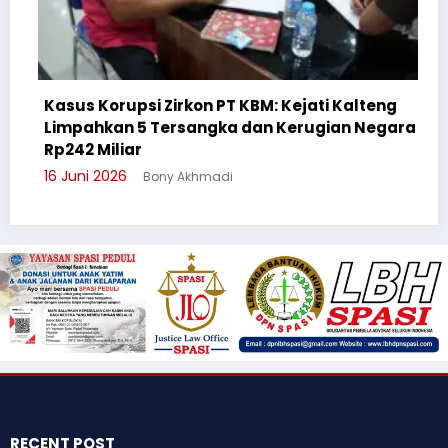
Kasus Korupsi Zirkon PT KBM: Kejati Kalteng
Limpahkan 5 Tersangka dan Kerugian Negara
C
Rp242 Miliar
S
16 Juni 2026
Bony Akhmadi
3
RECENT POST