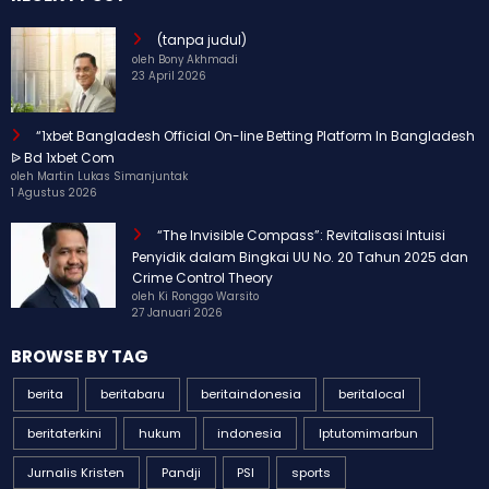
(tanpa judul)
oleh Bony Akhmadi
23 April 2026
“1xbet Bangladesh Official On-line Betting Platform In Bangladesh
ᐉ Bd 1xbet Com
oleh Martin Lukas Simanjuntak
1 Agustus 2026
“The Invisible Compass”: Revitalisasi Intuisi
Penyidik dalam Bingkai UU No. 20 Tahun 2025 dan
Crime Control Theory
oleh Ki Ronggo Warsito
27 Januari 2026
BROWSE BY TAG
berita
beritabaru
beritaindonesia
beritalocal
beritaterkini
hukum
indonesia
Iptutomimarbun
Jurnalis Kristen
Pandji
PSI
sports