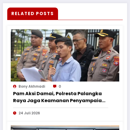
RELATED POSTS
Bony Akhmadi
0
Pam Aksi Damai, Polresta Palangka
Raya Jaga Keamanan Penyampaian
Aspirasi Perkumpulan Pemuda
24 Juli 2026
Nusantara