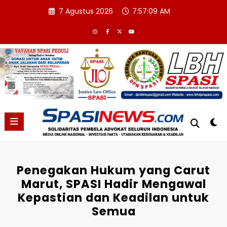
Skip
7 Agustus 2026
7:57:10 AM
to
content
Penegakan Hukum yang Carut
Marut, SPASI Hadir Mengawal
Kepastian dan Keadilan untuk
Semua