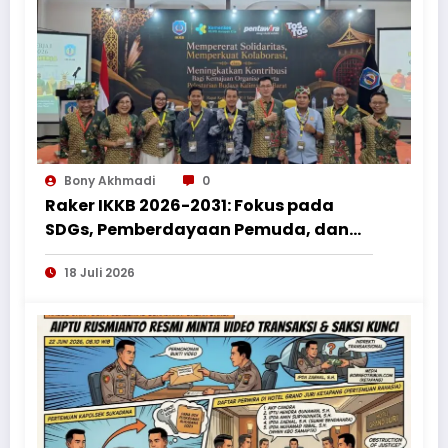
Bony Akhmadi
0
Raker IKKB 2026-2031: Fokus pada
SDGs, Pemberdayaan Pemuda, dan
Penguatan Bantuan Hukum bagi
18 Juli 2026
Perantau Kalbar