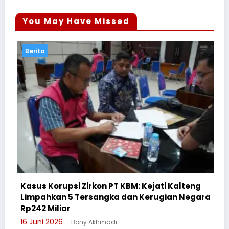
You May Have Missed
Berita
 Kejati Kalteng
 Kerugian Negara
Cegah Bullying, Sikum Polresta 
Suluh Pelajar SMAN 6
3 Juni 2026
Bony Akhmadi