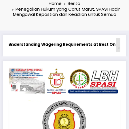
Home
Berita
Penegakan Hukum yang Carut Marut, SPASI Hadir
Mengawal Kepastian dan Keadilan untuk Semua
in Canada Real Money
 Бонусные Предложения: Максимизация Вашего Игрового Опыта
Ən yaxşı