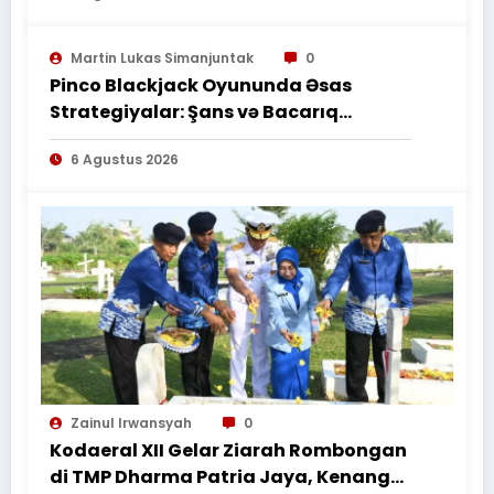
PEMBORONG MENYELESAIKAN
PEKERJAAN SESUAI PERJANJIAN
Martin Lukas Simanjuntak
0
TERTULIS”*
Pinco Blackjack Oyununda Əsas
Strategiyalar: Şans və Bacarıq
Balansı – BetAz Oyununa İcmal
6 Agustus 2026
Zainul Irwansyah
0
Kodaeral XII Gelar Ziarah Rombongan
di TMP Dharma Patria Jaya, Kenang