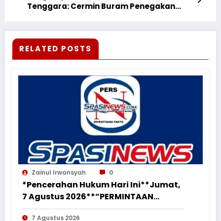
Tenggara: Cermin Buram Penegakan
Hukum dan Arogansi Mafia BBM
RELATED POSTS
Zainul Irwansyah
0
*Pencerahan Hukum Hari Ini**Jumat,
7 Agustus 2026**”PERMINTAAN
PERUBAHAN PEKERJAAN SECARA LISAN
7 Agustus 2026
TIDAK MENGHAPUS KEWAJIBAN