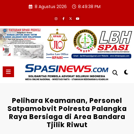
Skip
8 Agustus 2026
8:49:38 PM
to
content
Pelihara Keamanan, Personel
Satpamobvit Polresta Palangka
Raya Bersiaga di Area Bandara
Tjilik Riwut