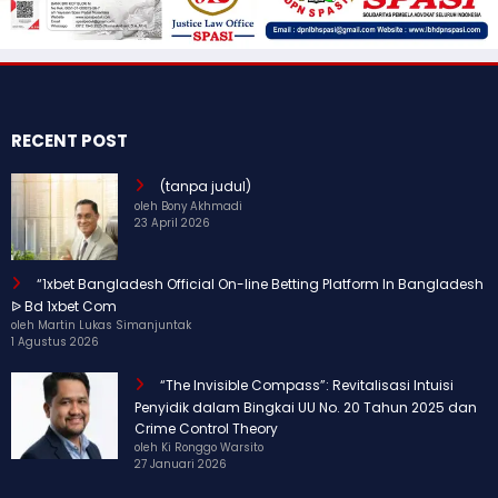
RECENT POST
(tanpa judul)
oleh Bony Akhmadi
23 April 2026
“1xbet Bangladesh Official On-line Betting Platform In Bangladesh
ᐉ Bd 1xbet Com
oleh Martin Lukas Simanjuntak
1 Agustus 2026
“The Invisible Compass”: Revitalisasi Intuisi
Penyidik dalam Bingkai UU No. 20 Tahun 2025 dan
Crime Control Theory
oleh Ki Ronggo Warsito
27 Januari 2026