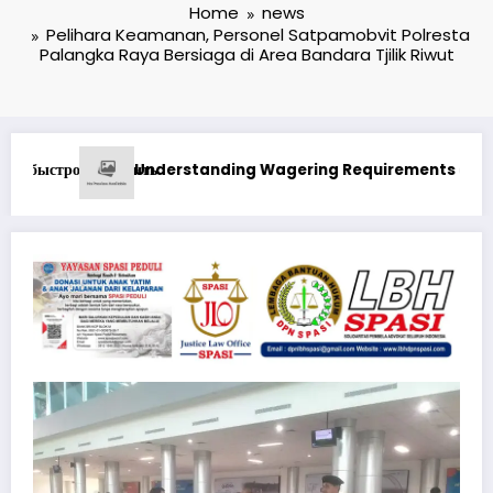
Home
news
Pelihara Keamanan, Personel Satpamobvit Polresta
Palangka Raya Bersiaga di Area Bandara Tjilik Riwut
ng Requirements at Best Online Casino in Canada Real Mone
1xbet Бонусные Предложени