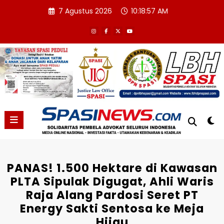
Skip
7 Agustus 2026
10:18:58 AM
to
content
PANAS! 1.500 Hektare di Kawasan
PLTA Sipulak Digugat, Ahli Waris
Raja Alang Pardosi Seret PT
Energy Sakti Sentosa ke Meja
Hijau