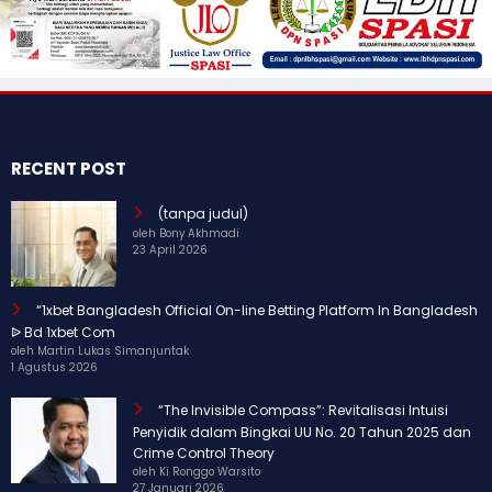
RECENT POST
(tanpa judul)
oleh Bony Akhmadi
23 April 2026
“1xbet Bangladesh Official On-line Betting Platform In Bangladesh
ᐉ Bd 1xbet Com
oleh Martin Lukas Simanjuntak
1 Agustus 2026
“The Invisible Compass”: Revitalisasi Intuisi
Penyidik dalam Bingkai UU No. 20 Tahun 2025 dan
Crime Control Theory
oleh Ki Ronggo Warsito