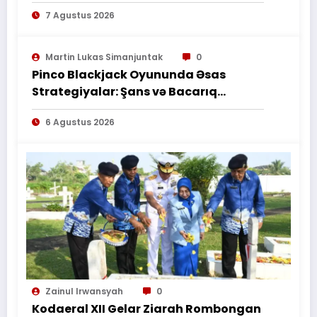
PERUBAHAN PEKERJAAN SECARA LISAN
7 Agustus 2026
TIDAK MENGHAPUS KEWAJIBAN
PEMBORONG MENYELESAIKAN
PEKERJAAN SESUAI PERJANJIAN
Martin Lukas Simanjuntak
0
TERTULIS”*
Pinco Blackjack Oyununda Əsas
Strategiyalar: Şans və Bacarıq
Balansı – BetAz Oyununa İcmal
6 Agustus 2026
Zainul Irwansyah
0
Kodaeral XII Gelar Ziarah Rombongan