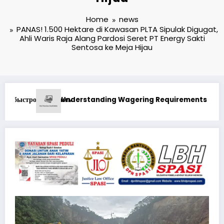
Home
news
PANAS! 1.500 Hektare di Kawasan PLTA Sipulak Digugat,
Ahli Waris Raja Alang Pardosi Seret PT Energy Sakti
Sentosa ke Meja Hijau
at Best Online Casino in Canada Real Money
1xbet Бонусные Предложения: Максимизация В