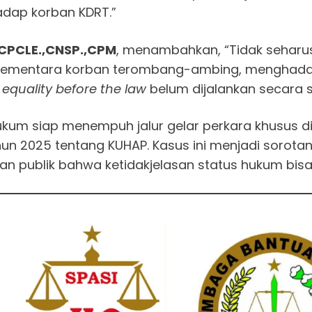
dap korban KDRT.”
,CPCLE.,CNSP.,CPM
, menambahkan, “Tidak seharu
 sementara korban terombang-ambing, menghadapi
p
equality before the law
belum dijalankan secara s
kum siap menempuh jalur gelar perkara khusus di
un 2025 tentang KUHAP. Kasus ini menjadi sorotan
an publik bahwa ketidakjelasan status hukum bi