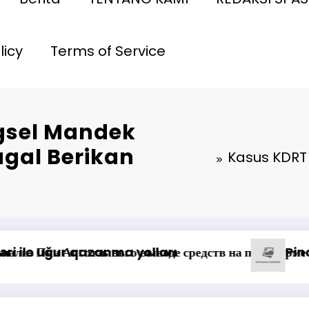
licy
Terms of Service
ngsel Mandek
agal Berikan
Kasus KDRT 
kayanan Maksimal, Direksi Jasa Raharja Tinjau
ələr Gözlədiyi
Możliwości gry 