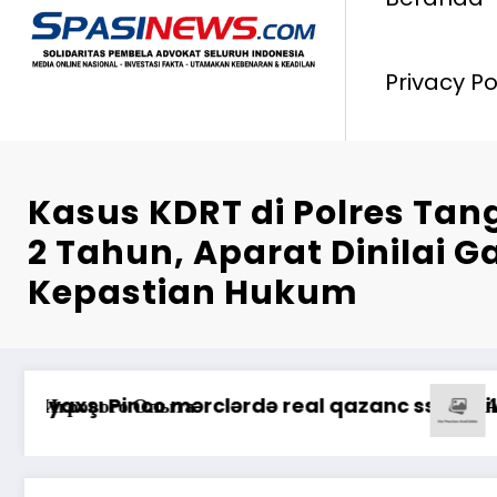
Privacy Po
Kasus KDRT di Polres Ta
2 Tahun, Aparat Dinilai G
Kepastian Hukum
*Pastikan Pe
ne Casino: Oyunçuların Müştəri Xidmətlərindən N