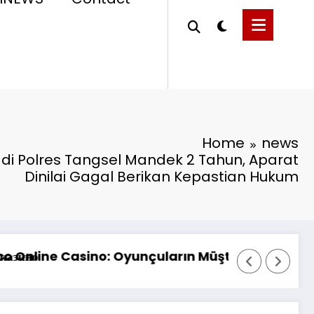
Home
news
di Polres Tangsel Mandek 2 Tahun, Aparat
Dinilai Gagal Berikan Kepastian Hukum
 Korban Kebakaran KM Mutiara Sentosa II*
na żywo, gdy kasyno Vox 360 jest aktywne
1win казино: Разбира