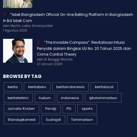
23 April 2026
“1xbet Bangladesh Official On-line Betting Platform In Bangladesh
ᐉ Bd 1xbet Com
oleh Martin Lukas Simanjuntak
1 Agustus 2026
“The Invisible Compass”: Revitalisasi Intuisi
Penyidik dalam Bingkai UU No. 20 Tahun 2025 dan
Crime Control Theory
oleh Ki Ronggo Warsito
27 Januari 2026
BROWSE BY TAG
berita
beritabaru
beritaindonesia
beritalocal
beritaterkini
hukum
indonesia
Iptutomimarbun
Jurnalis Kristen
Pandji
PSI
sports
Standupkomedi
Sudrajat
Tomimarbun