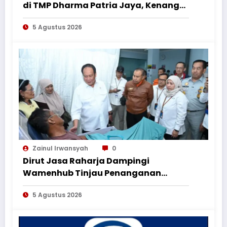
di TMP Dharma Patria Jaya, Kenang
Jasa Pahlawan dalam Peringatan
5 Agustus 2026
HUT ke-1
Zainul Irwansyah
0
Dirut Jasa Raharja Dampingi
Wamenhub Tinjau Penanganan
Korban KM Mutiara Sentosa II di RS
5 Agustus 2026
PHC Surabaya