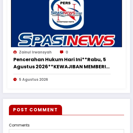
Zainul Irwansyah
0
Pencerahan Hukum Hari Ini**Rabu, 5
Agustus 2026**KEWAJIBAN MEMBERI
NAFKAH PASCA-PERCERAIAN KEPADA
5 Agustus 2026
MANTAN ISTRI DAN ANAK MASIH
MENGIKAT*
POST COMMENT
Comments