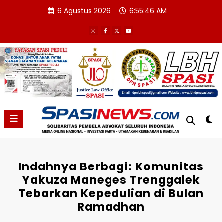
Skip
6 Agustus 2026
6:55:47 AM
to
content
Indahnya Berbagi: Komunitas
Yakuza Maneges Trenggalek
Tebarkan Kepedulian di Bulan
Ramadhan