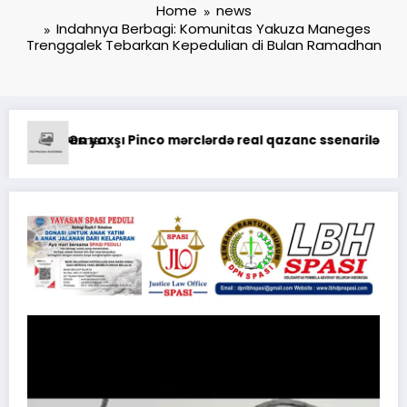
Home
news
Indahnya Berbagi: Komunitas Yakuza Maneges
Trenggalek Tebarkan Kepedulian di Bulan Ramadhan
qazanma yolları
Анализ Пин Ап: отзывы о выводе средств на платформе казино
Pin