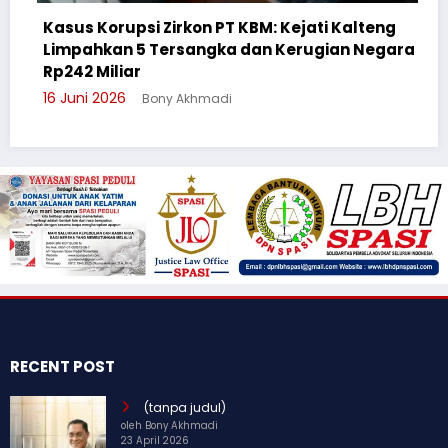
: Kejati Kalteng
 Kerugian Negara
Cegah Bullying, Sikum Polresta
Suluh Pelajar SMAN 6
3 Juni 2026
Bony Akhmadi
RECENT POST
(tanpa judul)
oleh Bony Akhmadi