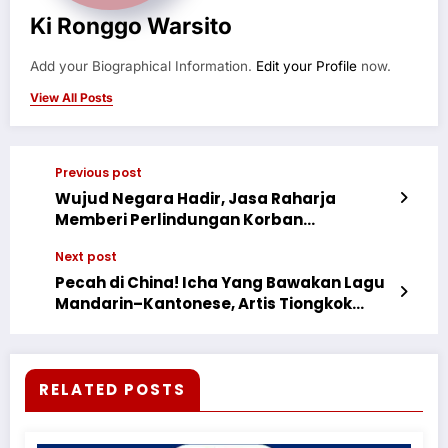
Ki Ronggo Warsito
Add your Biographical Information.
Edit your Profile
now.
View All Posts
Previous post
Wujud Negara Hadir, Jasa Raharja
Memberi Perlindungan Korban
Kecelakaan Rp3,22 Triliun Sepanjang
Next post
2025
Pecah di China! Icha Yang Bawakan Lagu
Mandarin–Kantonese, Artis Tiongkok
Sampai Kagum
RELATED POSTS