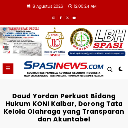
Skip
8 Agustus 2026
12:00:25 AM
to
content
Daud Yordan Perkuat Bidang
Hukum KONI Kalbar, Dorong Tata
Kelola Olahraga yang Transparan
dan Akuntabel