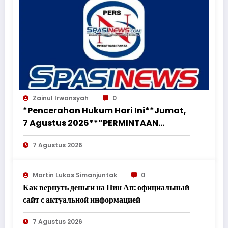
Zainul Irwansyah
0
*Pencerahan Hukum Hari Ini**Jumat,
7 Agustus 2026**”PERMINTAAN
PERUBAHAN PEKERJAAN SECARA LISAN
7 Agustus 2026
TIDAK MENGHAPUS KEWAJIBAN
PEMBORONG MENYELESAIKAN
PEKERJAAN SESUAI PERJANJIAN
Martin Lukas Simanjuntak
0
TERTULIS”*
Как вернуть деньги на Пин Ап: официальный
сайт с актуальной информацией
7 Agustus 2026