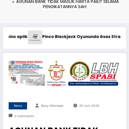
AGUNAN BANK TIDAK MASUK HARTA PAILIT SELAMA
PENGIKATANNYA SAH
Kodaeral XII Gelar Ziarah
da Əsas Strategiyalar: Şans və Bacarıq Balansı – BetAz Oyu
News
Bony Akhmadi
25 Juni 2026
0 Comments