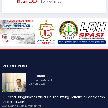
16 Juni 2026
Bony Akhmadi
RECENT POST
(tanpa judul)
oleh Bony Akhmadi
23 April 2026
“1xbet Bangladesh Official On-line Betting Platform In Bangladesh
ᐉ Bd 1xbet Com
oleh Martin Lukas Simanjuntak