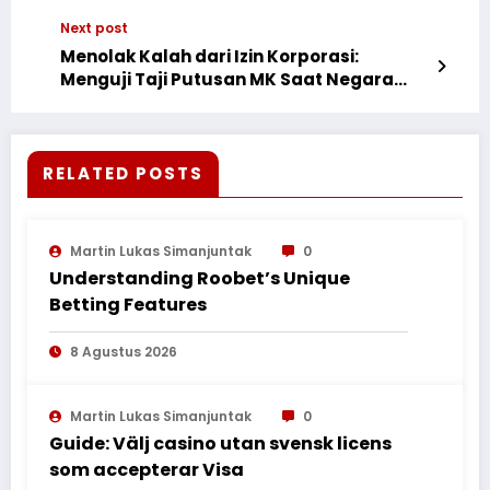
Prestasi
Next post
Menolak Kalah dari Izin Korporasi:
Menguji Taji Putusan MK Saat Negara
“Abai” Melindungi Hutan Adat
RELATED POSTS
Martin Lukas Simanjuntak
0
Understanding Roobet’s Unique
Betting Features
8 Agustus 2026
Martin Lukas Simanjuntak
0
Guide: Välj casino utan svensk licens
som accepterar Visa