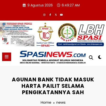
Skip
9 Agustus 2026
6:49:27 AM
to
content
AGUNAN BANK TIDAK MASUK
HARTA PAILIT SELAMA
PENGIKATANNYA SAH
Home
news