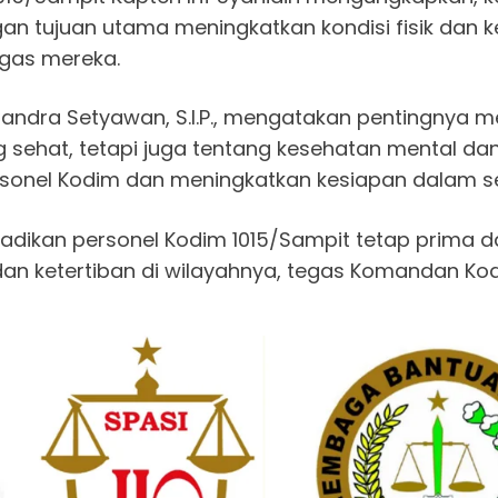
an tujuan utama meningkatkan kondisi fisik dan
gas mereka.
andra Setyawan, S.I.P., mengatakan pentingnya m
 sehat, tetapi juga tentang kesehatan mental dan 
onel Kodim dan meningkatkan kesiapan dalam se
jadikan personel Kodim 1015/Sampit tetap prima
 ketertiban di wilayahnya, tegas Komandan Kod