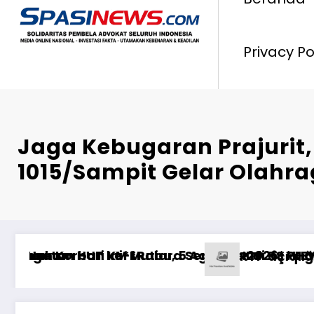
Privacy Po
Jaga Kebugaran Prajurit
1015/Sampit Gelar Olahr
RI DAN ANAK MASIH MENGIKAT*
h an, bei Sportwetten ohne Oasis?
Ставки на спорт 1xBet: типичные ошибк