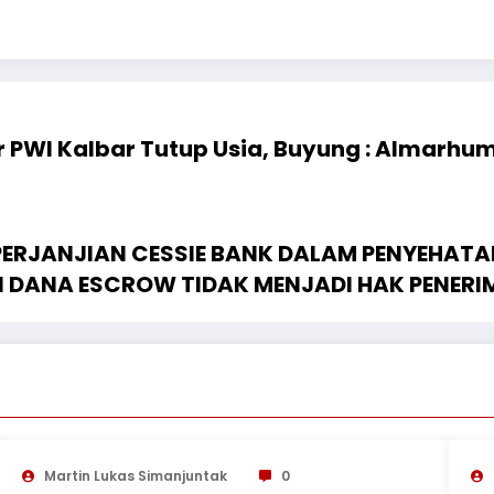
 PWI Kalbar Tutup Usia, Buyung : Almarh
RJANJIAN CESSIE BANK DALAM PENYEHATA
DANA ESCROW TIDAK MENJADI HAK PENERIM
Martin Lukas Simanjuntak
0