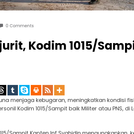
0 Comments
urit, Kodim 1015/Sampi
na menjaga kebugaran, meningkatkan kondisi fisi
rsonil Kodim 1015/Sampit baik Militer atau PNS, d
1015/Sampit Kapten Inf Syahidin mengungkapkan, 