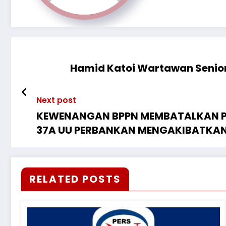
Hamid Katoi Wartawan Senior
Next post
KEWENANGAN BPPN MEMBATALKAN PE
37A UU PERBANKAN MENGAKIBATKAN 
RELATED POSTS