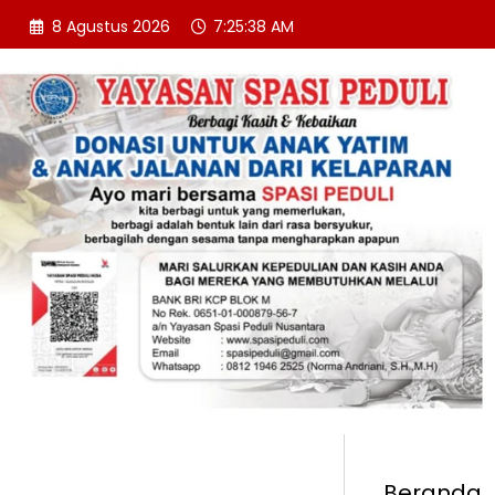
Skip
8 Agustus 2026
7:25:40 AM
to
content
Beranda