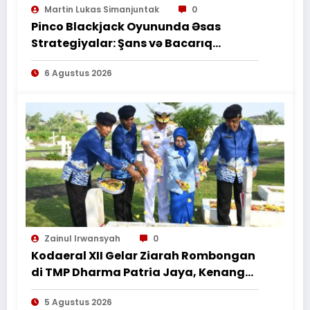
PEKERJAAN SESUAI PERJANJIAN
Martin Lukas Simanjuntak
0
TERTULIS”*
Pinco Blackjack Oyununda Əsas
Strategiyalar: Şans və Bacarıq
Balansı – BetAz Oyununa İcmal
6 Agustus 2026
Zainul Irwansyah
0
Kodaeral XII Gelar Ziarah Rombongan
di TMP Dharma Patria Jaya, Kenang
Jasa Pahlawan dalam Peringatan
5 Agustus 2026
HUT ke-1