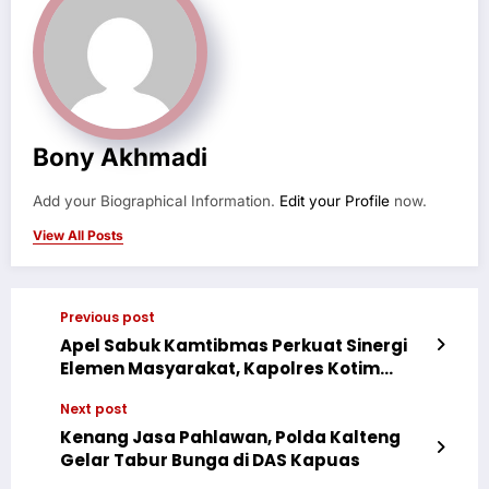
Bony Akhmadi
Add your Biographical Information.
Edit your Profile
now.
View All Posts
Previous post
Apel Sabuk Kamtibmas Perkuat Sinergi
Elemen Masyarakat, Kapolres Kotim
Gaungkan Semangat Huma Betang
Next post
Jelang Hari Bhayangkara ke-80
Kenang Jasa Pahlawan, Polda Kalteng
Gelar Tabur Bunga di DAS Kapuas