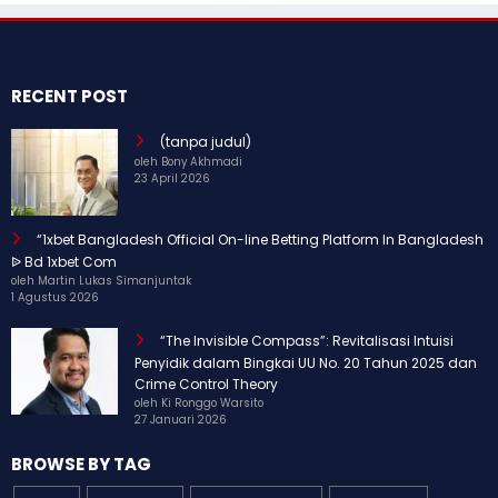
RECENT POST
(tanpa judul)
oleh Bony Akhmadi
23 April 2026
“1xbet Bangladesh Official On-line Betting Platform In Bangladesh
ᐉ Bd 1xbet Com
oleh Martin Lukas Simanjuntak
1 Agustus 2026
“The Invisible Compass”: Revitalisasi Intuisi
Penyidik dalam Bingkai UU No. 20 Tahun 2025 dan
Crime Control Theory
oleh Ki Ronggo Warsito
27 Januari 2026
BROWSE BY TAG