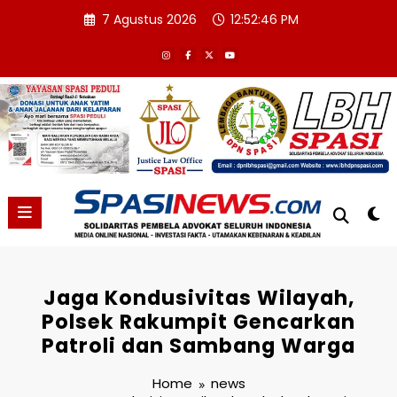
Skip
7 Agustus 2026
12:52:47 PM
to
content
Jaga Kondusivitas Wilayah,
Polsek Rakumpit Gencarkan
Patroli dan Sambang Warga
Home
news