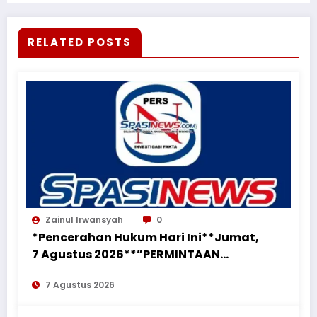
RELATED POSTS
Zainul Irwansyah
0
*Pencerahan Hukum Hari Ini**Jumat,
7 Agustus 2026**”PERMINTAAN
PERUBAHAN PEKERJAAN SECARA LISAN
7 Agustus 2026
TIDAK MENGHAPUS KEWAJIBAN
PEMBORONG MENYELESAIKAN