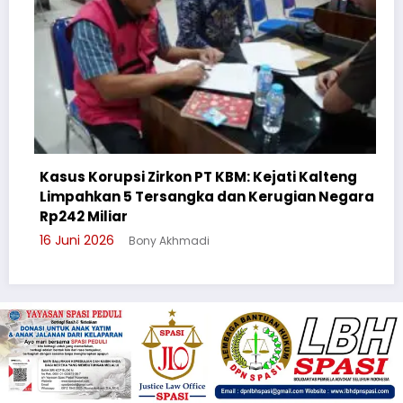
upsi Zirkon PT KBM: Kejati Kalteng
n 5 Tersangka dan Kerugian Negara
Cegah Bullyin
iar
Suluh Pelajar
6
Bony Akhmadi
3 Juni 2026
Bo