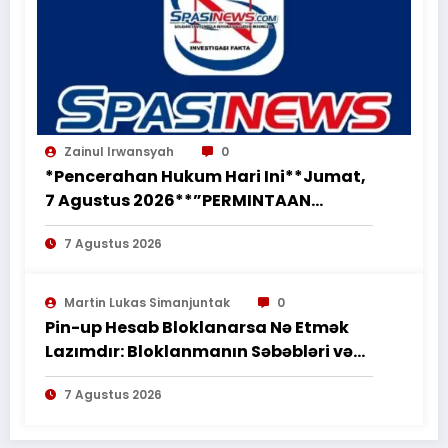
Zainul Irwansyah
0
*Pencerahan Hukum Hari Ini**Jumat,
7 Agustus 2026**”PERMINTAAN
PERUBAHAN PEKERJAAN SECARA LISAN
7 Agustus 2026
TIDAK MENGHAPUS KEWAJIBAN
PEMBORONG MENYELESAIKAN
PEKERJAAN SESUAI PERJANJIAN
Martin Lukas Simanjuntak
0
TERTULIS”*
Pin-up Hesab Bloklanarsa Nə Etmək
Lazımdır: Bloklanmanın Səbəbləri və
Tədbirləri
7 Agustus 2026