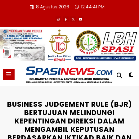
Skip
8 Agustus 2026
12:44:42 PM
to
content
BUSINESS JUDGEMENT RULE (BJR)
BERTUJUAN MELINDUNGI
KEPENTINGAN DIREKSI DALAM
MENGAMBIL KEPUTUSAN
BERDASARKAN IKTIKAD BAIK DAN