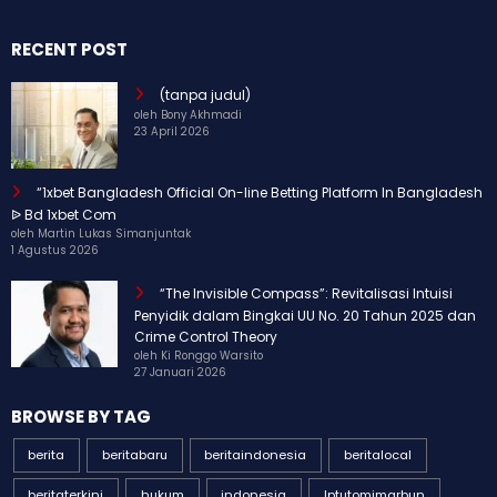
RECENT POST
(tanpa judul)
oleh Bony Akhmadi
23 April 2026
“1xbet Bangladesh Official On-line Betting Platform In Bangladesh
ᐉ Bd 1xbet Com
oleh Martin Lukas Simanjuntak
1 Agustus 2026
“The Invisible Compass”: Revitalisasi Intuisi
Penyidik dalam Bingkai UU No. 20 Tahun 2025 dan
Crime Control Theory
oleh Ki Ronggo Warsito
27 Januari 2026
BROWSE BY TAG
berita
beritabaru
beritaindonesia
beritalocal