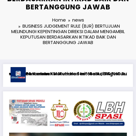
BERTANGGUNG JAWAB
Home
news
BUSINESS JUDGEMENT RULE (BJR) BERTUJUAN
MELINDUNGI KEPENTINGAN DIREKSI DALAM MENGAMBIL
KEPUTUSAN BERDASARKAN IKTIKAD BAIK DAN
BERTANGGUNG JAWAB
urabaya
us 2026**KEWAJIBAN MEMBERI NAFKAH PASCA-PERCERAIAN KEP
RTP açıqlığı: Mostbet real oyun statistikası ilə o