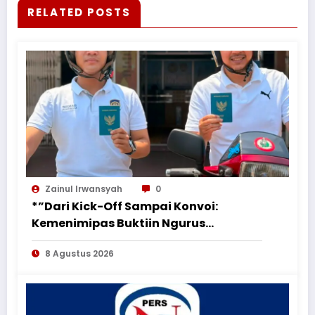
RELATED POSTS
Zainul Irwansyah
0
*”Dari Kick-Off Sampai Konvoi:
Kemenimipas Buktiin Ngurus
Dokumen Nggak Harus Ribet &
8 Agustus 2026
Boring”*