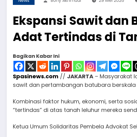
News
Bony Akhmadi
29 Mei 2026
Ekspansi Sawit dan 
Adat Tertindas di Ta
Bagikan Kabar Ini
Spasinews.com
//
JAKARTA
– Masyarakat lo
sawit dan pertambangan batubara berskala 
Kombinasi faktor hukum, ekonomi, serta sosi
“tertindas” di atas tanah leluhur mereka sendi
​Ketua Umum Solidaritas Pembela Advokat Selur