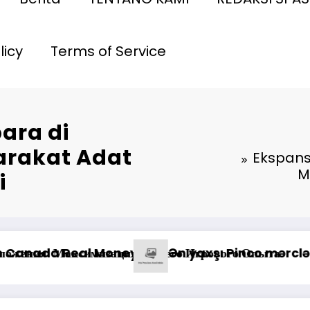
licy
Terms of Service
ara di
arakat Adat
Ekspans
M
i
*Pastikan
но
nline Casino: Oyunçuların Müştəri Xidmətlərində