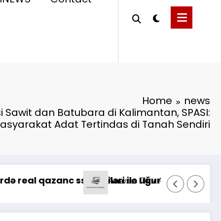
Home
news
i Sawit dan Batubara di Kalimantan, SPASI:
asyarakat Adat Tertindas di Tanah Sendiri
 Pekayanan Maksimal, Direksi Jasa Raharja Tin
n Nələr Gözlədiyi
Możliwości g