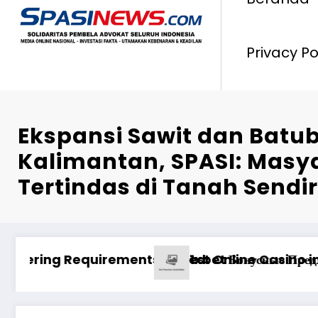
Privacy Po
Ekspansi Sawit dan Batub
Kalimantan, SPASI: Masy
Tertindas di Tanah Sendir
ilə uğur qazanma yolları
з Пин Ап: отзывы о выводе средств на платформе кази
Pinco O