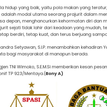
hidup yang baik, yaitu pola makan yang teratur, 
t adalah modal utama seorang prajurit dalam meng
asa depan, menghancurkan kehormatan diri dan 
it sejati tidak lahir dari keadaan yang mudah, te
tap berdiri, tetap kuat, dan terus berjuang sampa
Candra Setyawan, S.I.P. menambahkan kehadiran Y
ata bagi masyarakat di manapun berada.
igjen TNI Wimoko, S.E.M.Si memberikan kesan pe
Yonif TP 923/Mentaya.(
Bony A)