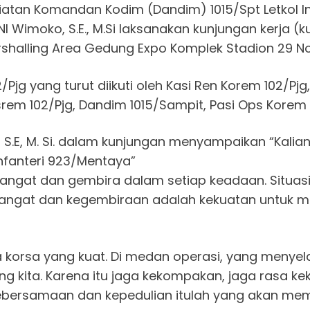
iatan Komandan Kodim (Dandim) 1015/Spt Letkol I
imoko, S.E., M.Si laksanakan kunjungan kerja (kunk
shalling Area Gedung Expo Komplek Stadion 29 N
jg yang turut diikuti oleh Kasi Ren Korem 102/Pjg,
asrem 102/Pjg, Dandim 1015/Sampit, Pasi Ops Korem 1
S.E, M. Si. dalam kunjungan menyampaikan “Kalian 
nfanteri 923/Mentaya”
emangat dan gembira dalam setiap keadaan. Situas
gat dan kegembiraan adalah kekuatan untuk me
iwa korsa yang kuat. Di medan operasi, yang meny
ing kita. Karena itu jaga kekompakan, jaga rasa k
ebersamaan dan kepedulian itulah yang akan mem