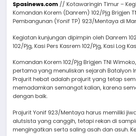
Spasinews.com
// Kotawaringin Timur – Keg
Komandan Korem (Danrem) 102/Pjg Brigjen TNI W
Pembangunan (Yonif TP) 923/Mentaya di Mar
Kegiatan kunjungan dipimpin oleh Danrem 102/P
102/Pjg, Kasi Pers Kasrem 102/Pjg, Kasi Log K
Komandan Korem 102/Pjg Brigjen TNI Wimoko, 
pertama yang menuliskan sejarah Batalyon I
Prajurit hebat adalah prajurit yang tetap s
memadamkan semangat kalian, karena seman
dengan baik.
Prajurit Yonif 923/Mentaya harus memiliki j
alutsista yang canggih, tetapi rekan di samp
mengingatkan serta saling asah dan asuh. K