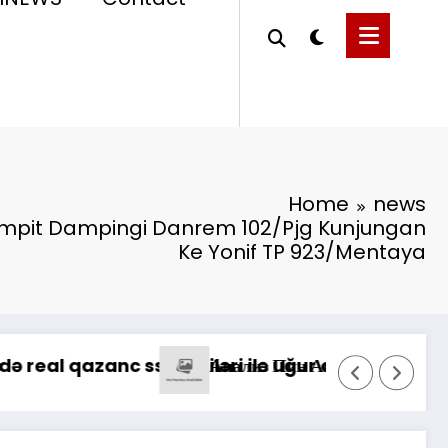
Home
news
mpit Dampingi Danrem 102/Pjg Kunjungan
Ke Yonif TP 923/Mentaya
sa Raharja Tinjau Korban Kebakaran KM Mutiara
Możliwości gry na żywo, gdy kasyno Vox 360 