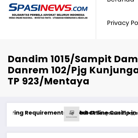
Privacy Po
Dandim 1015/Sampit Dam
Danrem 102/Pjg Kunjunga
TP 923/Mentaya
а платформе казино
Pinco Online Casino: Oyunçuların Müştər