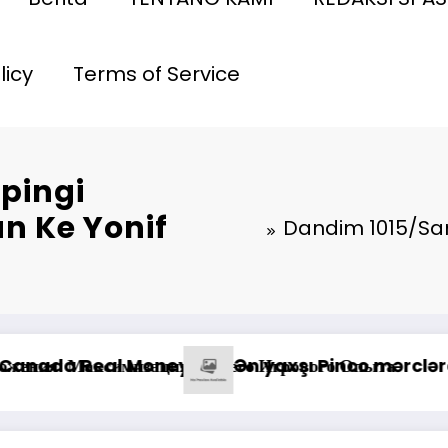
licy
Terms of Service
pingi
n Ke Yonif
Dandim 1015/Sa
*Pastikan Pekayanan Maksimal, Direksi Ja
i Xidmətlərindən Nələr Gözlədiyi