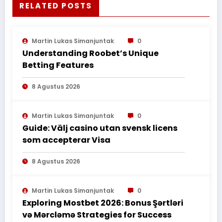
RELATED POSTS
Martin Lukas Simanjuntak
0
Understanding Roobet’s Unique
Betting Features
8 Agustus 2026
Martin Lukas Simanjuntak
0
Guide: Välj casino utan svensk licens
som accepterar Visa
8 Agustus 2026
Martin Lukas Simanjuntak
0
Exploring Mostbet 2026: Bonus Şərtləri
və Mərcləmə Strategies for Success