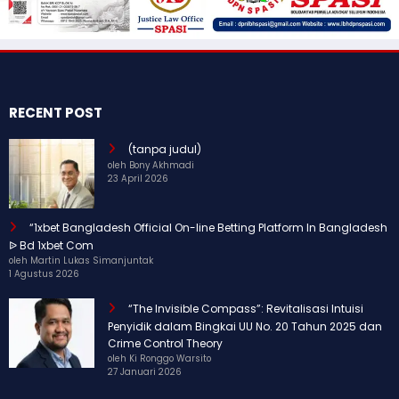
RECENT POST
(tanpa judul)
oleh Bony Akhmadi
23 April 2026
“1xbet Bangladesh Official On-line Betting Platform In Bangladesh
ᐉ Bd 1xbet Com
oleh Martin Lukas Simanjuntak
1 Agustus 2026
“The Invisible Compass”: Revitalisasi Intuisi
Penyidik dalam Bingkai UU No. 20 Tahun 2025 dan
Crime Control Theory
oleh Ki Ronggo Warsito
27 Januari 2026