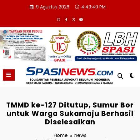
Skip
9 Agustus 2026
4:49:41 PM
to
content
TMMD ke-127 Ditutup, Sumur Bor
untuk Warga Sukamaju Berhasil
Diselesaikan
Home
news