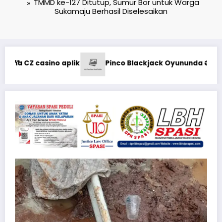
TMMD ke-127 Ditutup, Sumur Bor untuk Warga
Sukamaju Berhasil Diselesaikan
Kodaeral XII Gelar Ziarah Romb
s Strategiyalar: Şans və Bacarıq Balansı – BetAz Oyununa İ