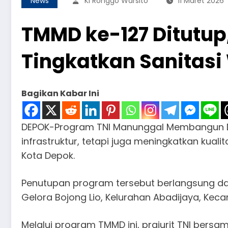
News
Ki Ronggo Warsito
11 Maret 2026
TMMD ke-127 Ditutu
Tingkatkan Sanitas
Bagikan Kabar Ini
DEPOK-Program TNI Manunggal Membangun D
infrastruktur, tetapi juga meningkatkan kuali
Kota Depok.
Penutupan program tersebut berlangsung da
Gelora Bojong Lio, Kelurahan Abadijaya, Kec
Melalui program TMMD ini, prajurit TNI bersa