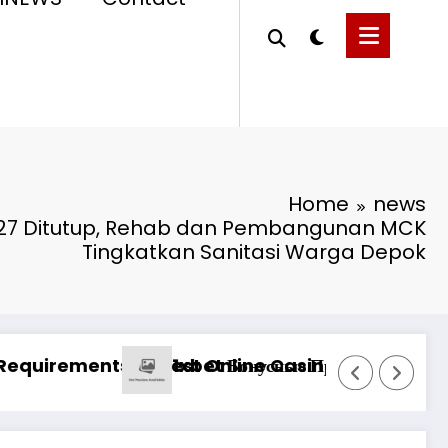
Home
news
27 Ditutup, Rehab dan Pembangunan MCK
Tingkatkan Sanitasi Warga Depok
iləri ilə uğur qazanma yolları
Анализ Пин Ап: отзывы о выводе средств на платфо