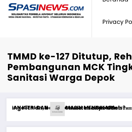
Privacy Po
TMMD ke-127 Ditutup, Re
Pembangunan MCK Ting
Sanitasi Warga Depok
s at Best Online Casino in Canada Real Money
1xbet Бонусные Предложения: Максимизация