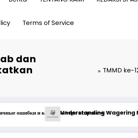
licy
Terms of Service
hab dan
katkan
TMMD ke-1
 Вашего Игрового Опыта
Ən yaxşı Pinco mərclərdə real qazanc ssenar