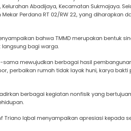
 Kelurahan Abadijaya, Kecamatan Sukmajaya. Sela
n Mekar Perdana RT 02/RW 22, yang diharapkan d
menyampaikan bahwa TMMD merupakan bentuk sine
langsung bagi warga.
ma-sama mewujudkan berbagai hasil pembangunan fi
, perbaikan rumah tidak layak huni, karya bakt
dirkan berbagai kegiatan nonfisik yang bertuju
ehidupan.
nf Triano Iqbal menyampaikan apresiasi kepada s