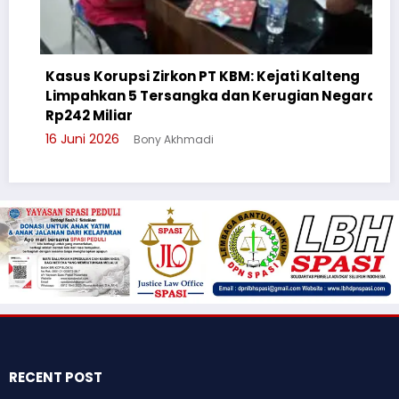
 Korupsi Zirkon PT KBM: Kejati Kalteng
ahkan 5 Tersangka dan Kerugian Negara
Cegah Bul
 Miliar
Suluh Pel
i 2026
Bony Akhmadi
3 Juni 2026
RECENT POST