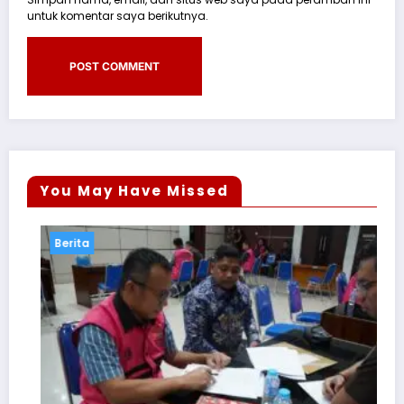
untuk komentar saya berikutnya.
You May Have Missed
a
Berita