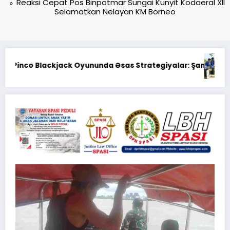
Reaksi Cepat Pos Binpotmar Sungai Kunyit Kodaeral XII
Selamatkan Nelayan KM Borneo
Kodaeral XII Gelar Ziarah Rombongan di TMP Dharma P
 və Bacarıq Balansı – BetAz Oyununa İcmal