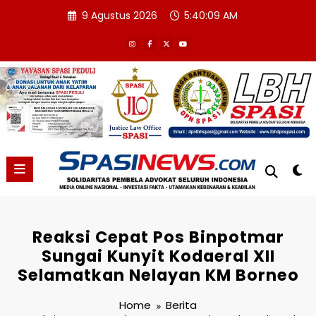
Skip
9 Agustus 2026
5:40:10 AM
to
content
Reaksi Cepat Pos Binpotmar
Sungai Kunyit Kodaeral XII
Selamatkan Nelayan KM Borneo
Home
Berita