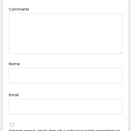
Comments
Name
Email
Simpan nama, email, dan situs web saya pada peramban ini