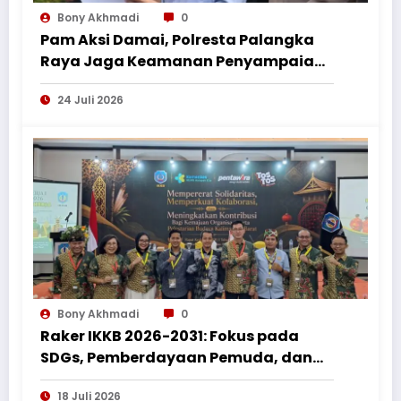
Bony Akhmadi
0
Pam Aksi Damai, Polresta Palangka
Raya Jaga Keamanan Penyampaian
Aspirasi Perkumpulan Pemuda
24 Juli 2026
Nusantara
Bony Akhmadi
0
Raker IKKB 2026-2031: Fokus pada
SDGs, Pemberdayaan Pemuda, dan
Penguatan Bantuan Hukum bagi
18 Juli 2026
Perantau Kalbar