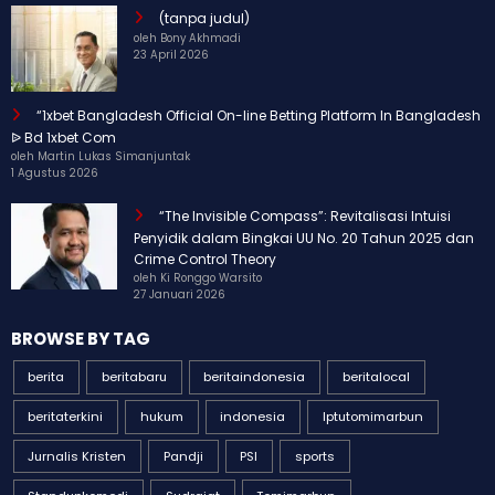
(tanpa judul)
oleh Bony Akhmadi
23 April 2026
“1xbet Bangladesh Official On-line Betting Platform In Bangladesh
ᐉ Bd 1xbet Com
oleh Martin Lukas Simanjuntak
1 Agustus 2026
“The Invisible Compass”: Revitalisasi Intuisi
Penyidik dalam Bingkai UU No. 20 Tahun 2025 dan
Crime Control Theory
oleh Ki Ronggo Warsito
27 Januari 2026
BROWSE BY TAG
berita
beritabaru
beritaindonesia
beritalocal
beritaterkini
hukum
indonesia
Iptutomimarbun
Jurnalis Kristen
Pandji
PSI
sports