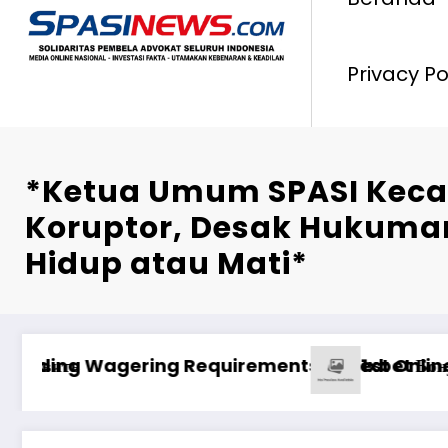
Privacy Po
*Ketua Umum SPASI Kec
Koruptor, Desak Hukuma
Hidup atau Mati*
о Опыта
inco mərclərdə real qazanc ssenariləri ilə uğur
Анализ Пин Ап