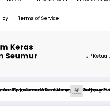
licy
Terms of Service
am Keras
n Seumur
*Ketua 
 qazanma yolları
: отзывы о выводе средств на платформе казино
Pinco Online Ca