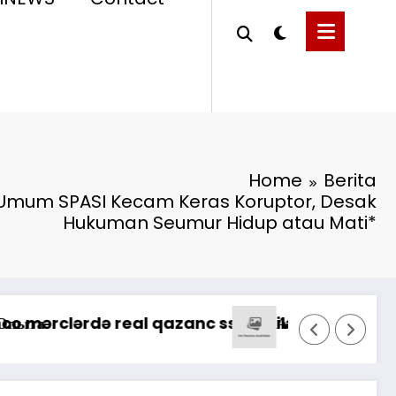
Home
Berita
Umum SPASI Kecam Keras Koruptor, Desak
Hukuman Seumur Hidup atau Mati*
*Pastikan Pekaya
sino: Oyunçuların Müştəri Xidmətlərindən Nələr