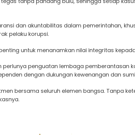
egas tanpa pandang bulu, sehingga setiap kasus
paransi dan akuntabilitas dalam pemerintahan, k
ak pelaku korupsi.
ai penting untuk menanamkan nilai integritas kepa
kan perlunya penguatan lembaga pemberantasan k
 independen dengan dukungan kewenangan dan su
tmen bersama seluruh elemen bangsa. Tanpa kete
kasnya.