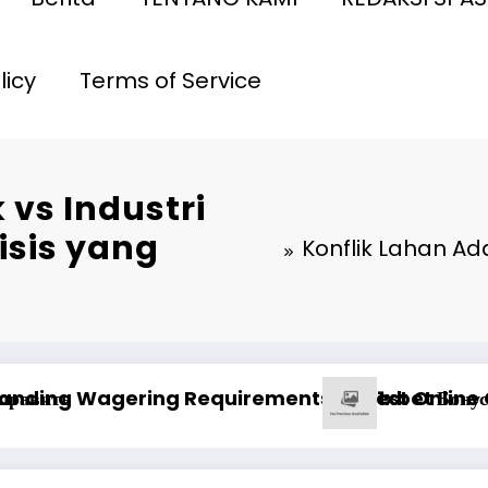
licy
Terms of Service
 vs Industri
isis yang
Konflik Lahan Ad
enariləri ilə uğur qazanma yolları
Анализ Пин Ап: отзывы о выводе средств на пла