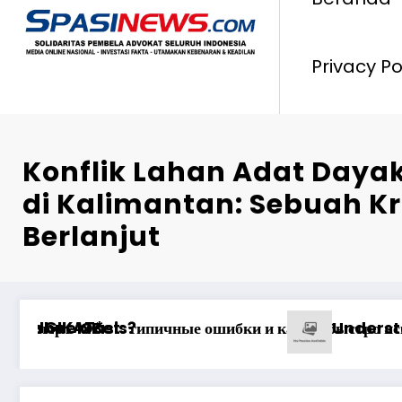
Privacy Po
Konflik Lahan Adat Dayak
di Kalimantan: Sebuah Kr
Berlanjut
ney
ция Вашего Игрового Опыта
Ən yaxşı Pinco mərclərdə real qazanc ss