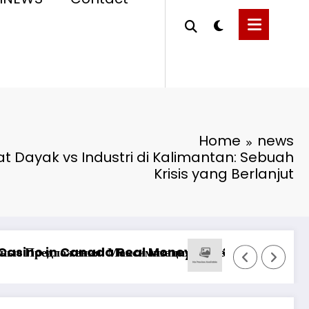
Home
news
at Dayak vs Industri di Kalimantan: Sebuah
Krisis yang Berlanjut
тформе казино
Pinco Online Casino: Oyunçuların Müştəri Xid