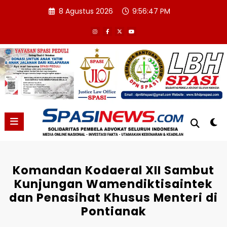
Skip
8 Agustus 2026
9:56:47 PM
to
content
Komandan Kodaeral XII Sambut
Kunjungan Wamendiktisaintek
dan Penasihat Khusus Menteri di
Pontianak