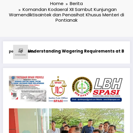
Home
Berita
Komandan Kodaeral XII Sambut Kunjungan
Wamendiktisaintek dan Penasihat Khusus Menteri di
Pontianak
ments at Best Online Casino in Canada Real Money
1xbet Бонусные Предложения: Максими