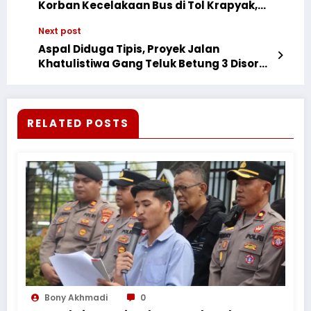
Korban Kecelakaan Bus di Tol Krapyak,
Jawa Tengah,Terpenuhi*
Next post
Aspal Diduga Tipis, Proyek Jalan
Khatulistiwa Gang Teluk Betung 3 Disorot
Warga
RELATED POSTS
Bony Akhmadi
0