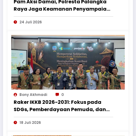
Pam Aksi Damai, Polresta Palangka
Raya Jaga Keamanan Penyampaian
Aspirasi Perkumpulan Pemuda
24 Juli 2026
Nusantara
Bony Akhmadi
0
Raker IKKB 2026-2031: Fokus pada
SDGs, Pemberdayaan Pemuda, dan
Penguatan Bantuan Hukum bagi
18 Juli 2026
Perantau Kalbar