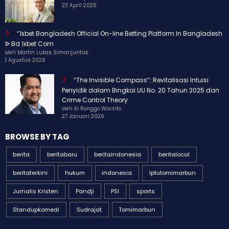
23 April 2026
“1xbet Bangladesh Official On-line Betting Platform In Bangladesh
ᐉ Bd 1xbet Com
oleh Martin Lukas Simanjuntak
1 Agustus 2026
“The Invisible Compass”: Revitalisasi Intuisi
Penyidik dalam Bingkai UU No. 20 Tahun 2025 dan
Crime Control Theory
oleh Ki Ronggo Warsito
27 Januari 2026
BROWSE BY TAG
berita
beritabaru
beritaindonesia
beritalocal
beritaterkini
hukum
indonesia
Iptutomimarbun
Jurnalis Kristen
Pandji
PSI
sports
Standupkomedi
Sudrajat
Tomimarbun