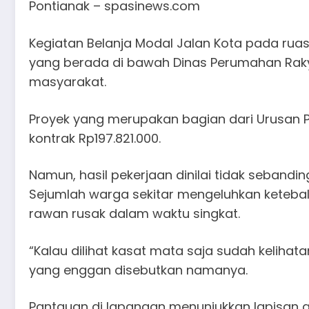
Pontianak – spasinews.com
Kegiatan Belanja Modal Jalan Kota pada rua
yang berada di bawah Dinas Perumahan Raky
masyarakat.
Proyek yang merupakan bagian dari Urusan 
kontrak Rp197.821.000.
Namun, hasil pekerjaan dinilai tidak seband
Sejumlah warga sekitar mengeluhkan ketebal
rawan rusak dalam waktu singkat.
“Kalau dilihat kasat mata saja sudah keliha
yang enggan disebutkan namanya.
Pantauan di lapangan menunjukkan lapisan a