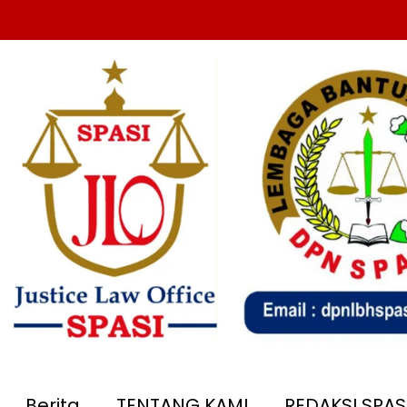
Berita
TENTANG KAMI
REDAKSI SPA