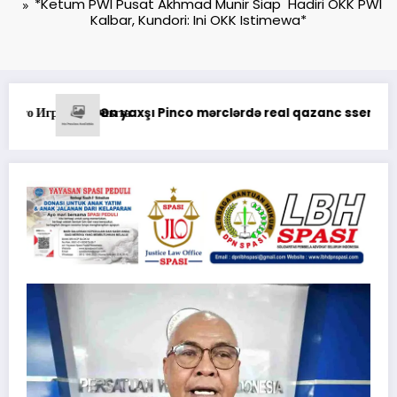
*Ketum PWI Pusat Akhmad Munir Siap Hadiri OKK PWI
Kalbar, Kundori: Ini OKK Istimewa*
 ssenariləri ilə uğur qazanma yolları
Анализ Пин Ап: отзывы о выводе средств на