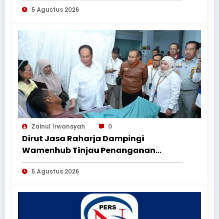
Jasa Pahlawan dalam Peringatan
5 Agustus 2026
HUT ke-1
Zainul Irwansyah
0
Dirut Jasa Raharja Dampingi
Wamenhub Tinjau Penanganan
Korban KM Mutiara Sentosa II di RS
5 Agustus 2026
PHC Surabaya