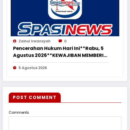
Zainul Irwansyah
0
Pencerahan Hukum Hari Ini**Rabu, 5
Agustus 2026**KEWAJIBAN MEMBERI
NAFKAH PASCA-PERCERAIAN KEPADA
5 Agustus 2026
MANTAN ISTRI DAN ANAK MASIH
MENGIKAT*
POST COMMENT
Comments