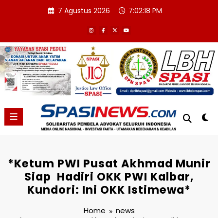
Skip
7 Agustus 2026
7:02:19 PM
to
content
*Ketum PWI Pusat Akhmad Munir
Siap Hadiri OKK PWI Kalbar,
Kundori: Ini OKK Istimewa*
Home
news