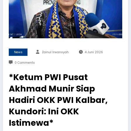
News
Zainul Irwansyah
4 Juni 2026
0 Comments
*Ketum PWI Pusat
Akhmad Munir Siap
Hadiri OKK PWI Kalbar,
Kundori: Ini OKK
Istimewa*