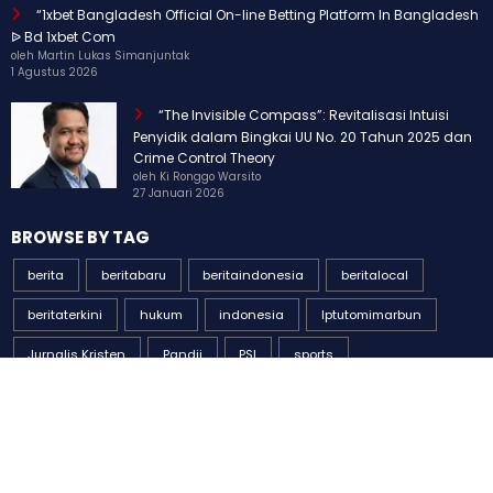
“1xbet Bangladesh Official On-line Betting Platform In Bangladesh
ᐉ Bd 1xbet Com
oleh Martin Lukas Simanjuntak
1 Agustus 2026
“The Invisible Compass”: Revitalisasi Intuisi
Penyidik dalam Bingkai UU No. 20 Tahun 2025 dan
Crime Control Theory
oleh Ki Ronggo Warsito
27 Januari 2026
BROWSE BY TAG
berita
beritabaru
beritaindonesia
beritalocal
beritaterkini
hukum
indonesia
Iptutomimarbun
Jurnalis Kristen
Pandji
PSI
sports
Standupkomedi
Sudrajat
Tomimarbun