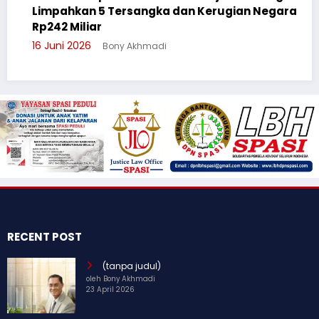
an 5 Tersangka dan Kerugian Negara
Cegah Bullyi
liar
Suluh Pelaja
026
Bony Akhmadi
3 Juni 2026
B
RECENT POST
(tanpa judul)
oleh Bony Akhmadi
23 April 2026