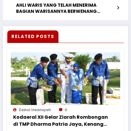
AHLI WARIS YANG TELAH MENERIMA
BAGIAN WARISANNYA BERWENANG
MELAKUKAN PERBUATAN HUKUM
TERHADAP OBJEK WARISAN, TERMASUK
MENGALIHKAN HAK KEPADA PIHAK LAIN
RELATED POSTS
Zainul Irwansyah
0
Kodaeral XII Gelar Ziarah Rombongan
di TMP Dharma Patria Jaya, Kenang