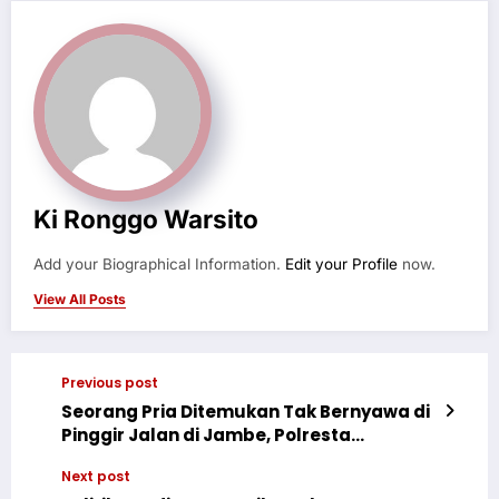
Ki Ronggo Warsito
Add your Biographical Information.
Edit your Profile
now.
View All Posts
Previous post
Seorang Pria Ditemukan Tak Bernyawa di
Pinggir Jalan di Jambe, Polresta
Tangerang Cek TKP dan Lakukan
Next post
Penyelidikan Intensif