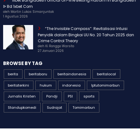
“1xbet Bangladesh Official On-line Betting Platform In Bangladesh
ᐉ Bd 1xbet Com
oleh Martin Lukas Simanjuntak
1 Agustus 2026
“The Invisible Compass”: Revitalisasi Intuisi
Penyidik dalam Bingkai UU No. 20 Tahun 2025 dan
Crime Control Theory
oleh Ki Ronggo Warsito
27 Januari 2026
BROWSE BY TAG
berita
beritabaru
beritaindonesia
beritalocal
beritaterkini
hukum
indonesia
Iptutomimarbun
Jurnalis Kristen
Pandji
PSI
sports
Standupkomedi
Sudrajat
Tomimarbun