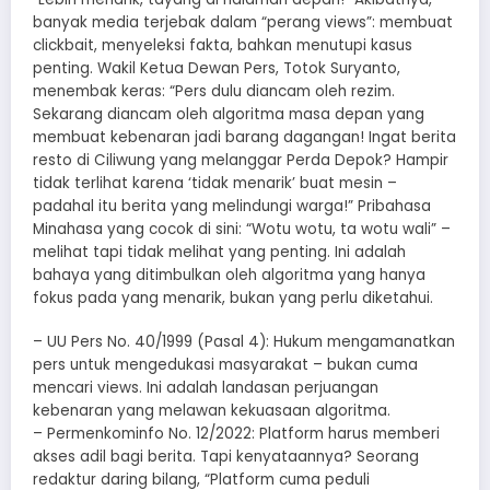
banyak media terjebak dalam “perang views”: membuat
clickbait, menyeleksi fakta, bahkan menutupi kasus
penting. Wakil Ketua Dewan Pers, Totok Suryanto,
menembak keras: “Pers dulu diancam oleh rezim.
Sekarang diancam oleh algoritma masa depan yang
membuat kebenaran jadi barang dagangan! Ingat berita
resto di Ciliwung yang melanggar Perda Depok? Hampir
tidak terlihat karena ‘tidak menarik’ buat mesin –
padahal itu berita yang melindungi warga!” Pribahasa
Minahasa yang cocok di sini: “Wotu wotu, ta wotu wali” –
melihat tapi tidak melihat yang penting. Ini adalah
bahaya yang ditimbulkan oleh algoritma yang hanya
fokus pada yang menarik, bukan yang perlu diketahui.
– UU Pers No. 40/1999 (Pasal 4): Hukum mengamanatkan
pers untuk mengedukasi masyarakat – bukan cuma
mencari views. Ini adalah landasan perjuangan
kebenaran yang melawan kekuasaan algoritma.
– Permenkominfo No. 12/2022: Platform harus memberi
akses adil bagi berita. Tapi kenyataannya? Seorang
redaktur daring bilang, “Platform cuma peduli