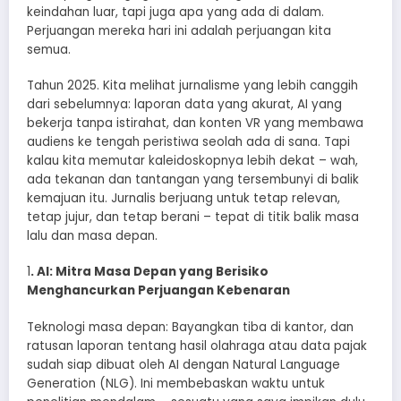
keindahan luar, tapi juga apa yang ada di dalam.
Perjuangan mereka hari ini adalah perjuangan kita
semua.
Tahun 2025. Kita melihat jurnalisme yang lebih canggih
dari sebelumnya: laporan data yang akurat, AI yang
bekerja tanpa istirahat, dan konten VR yang membawa
audiens ke tengah peristiwa seolah ada di sana. Tapi
kalau kita memutar kaleidoskopnya lebih dekat – wah,
ada tekanan dan tantangan yang tersembunyi di balik
kemajuan itu. Jurnalis berjuang untuk tetap relevan,
tetap jujur, dan tetap berani – tepat di titik balik masa
lalu dan masa depan.
1
. AI: Mitra Masa Depan yang Berisiko
Menghancurkan Perjuangan Kebenaran
Teknologi masa depan: Bayangkan tiba di kantor, dan
ratusan laporan tentang hasil olahraga atau data pajak
sudah siap dibuat oleh AI dengan Natural Language
Generation (NLG). Ini membebaskan waktu untuk