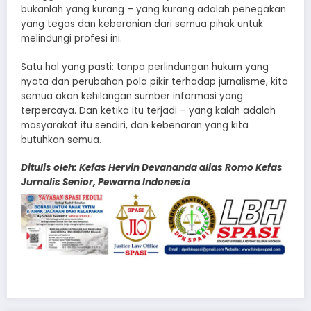
bukanlah yang kurang – yang kurang adalah penegakan
yang tegas dan keberanian dari semua pihak untuk
melindungi profesi ini.
Satu hal yang pasti: tanpa perlindungan hukum yang
nyata dan perubahan pola pikir terhadap jurnalisme, kita
semua akan kehilangan sumber informasi yang
terpercaya. Dan ketika itu terjadi – yang kalah adalah
masyarakat itu sendiri, dan kebenaran yang kita
butuhkan semua.
Ditulis oleh: Kefas Hervin Devananda alias Romo Kefas
Jurnalis Senior, Pewarna Indonesia