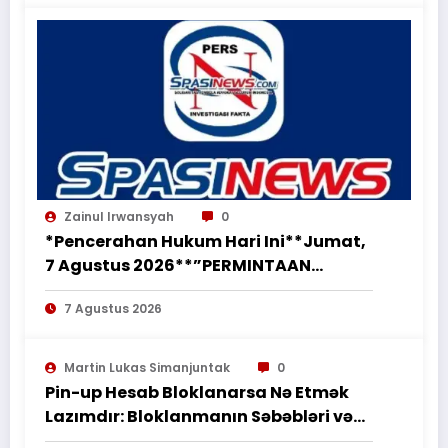
Zainul Irwansyah
0
*Pencerahan Hukum Hari Ini**Jumat,
7 Agustus 2026**”PERMINTAAN
PERUBAHAN PEKERJAAN SECARA LISAN
7 Agustus 2026
TIDAK MENGHAPUS KEWAJIBAN
PEMBORONG MENYELESAIKAN
PEKERJAAN SESUAI PERJANJIAN
Martin Lukas Simanjuntak
0
TERTULIS”*
Pin-up Hesab Bloklanarsa Nə Etmək
Lazımdır: Bloklanmanın Səbəbləri və
Tədbirləri