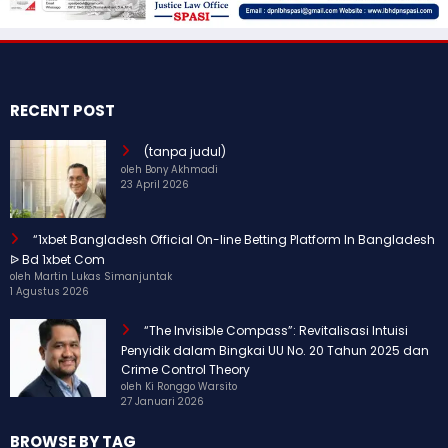
RECENT POST
(tanpa judul)
oleh Bony Akhmadi
23 April 2026
“1xbet Bangladesh Official On-line Betting Platform In Bangladesh
ᐉ Bd 1xbet Com
oleh Martin Lukas Simanjuntak
1 Agustus 2026
“The Invisible Compass”: Revitalisasi Intuisi
Penyidik dalam Bingkai UU No. 20 Tahun 2025 dan
Crime Control Theory
oleh Ki Ronggo Warsito
27 Januari 2026