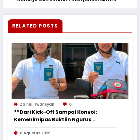
Titip Tiga Agenda Strategis
RELATED POSTS
Zainul Irwansyah
0
*”Dari Kick-Off Sampai Konvoi:
Kemenimipas Buktiin Ngurus
Dokumen Nggak Harus Ribet &
8 Agustus 2026
Boring”*