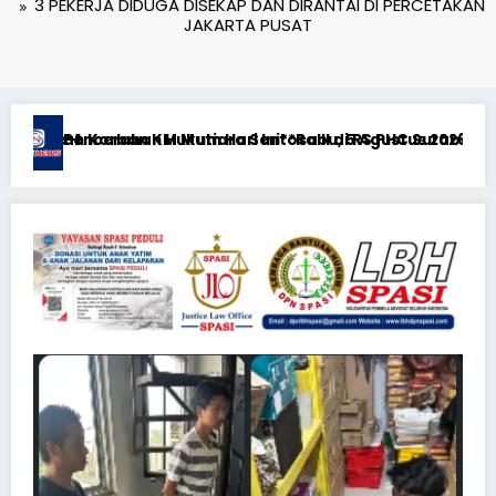
3 PEKERJA DIDUGA DISEKAP DAN DIRANTAI DI PERCETAKAN
JAKARTA PUSAT
aya
026**KEWAJIBAN MEMBERI NAFKAH PASCA-PERCERAIAN KEPADA M
RTP açıqlığı: Mostbet real oyun statistikası ilə oyun an