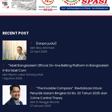
RECENT POST
(tanpa judul)
oleh Bony Akhmadi
23 April 2026
“1xbet Bangladesh Official On-line Betting Platform In Bangladesh
ᐉ Bd 1xbet Com
oleh Martin Lukas Simanjuntak
1 Agustus 2026
“The Invisible Compass”: Revitalisasi Intuisi
Penyidik dalam Bingkai UU No. 20 Tahun 2025 dan
Crime Control Theory
oleh Ki Ronggo Warsito
27 Januari 2026