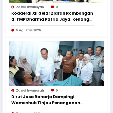
Zainul Irwansyah
0
Kodaeral XII Gelar Ziarah Rombongan
di TMP Dharma Patria Jaya, Kenang
Jasa Pahlawan dalam Peringatan
5 Agustus 2026
HUT ke-1
Zainul Irwansyah
0
Dirut Jasa Raharja Dampingi
Wamenhub Tinjau Penanganan
Korban KM Mutiara Sentosa II di RS