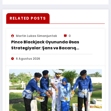
Kotim.Berbagi Nasi Kotak
RELATED POSTS
Martin Lukas Simanjuntak
0
Pinco Blackjack Oyununda Əsas
Strategiyalar: Şans və Bacarıq
Balansı – BetAz Oyununa İcmal
6 Agustus 2026