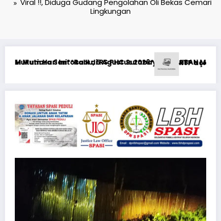
Viral !!, Diduga Gudang Pengolahan Oli Bekas Cemari
Lingkungan
EWAJIBAN MEMBERI NAFKAH PASCA-PERCERAIAN KEPADA MANTAN
RTP açıqlığı: Mostbet real oyun statistikası ilə oyun anlayışı
Ri