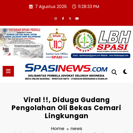
Skip
7 Agustus 2026
11:28:33 PM
to
content
Viral !!, Diduga Gudang
Pengolahan Oli Bekas Cemari
Lingkungan
Home
news