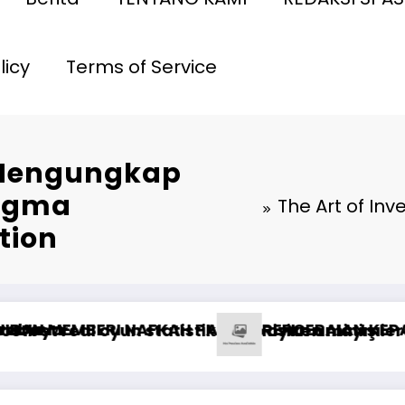
licy
Terms of Service
: Mengungkap
digma
The Art of In
tion
AT*
Oasis?
1xBet: типичные ошибки и как их быстро исправить
Understanding Wa