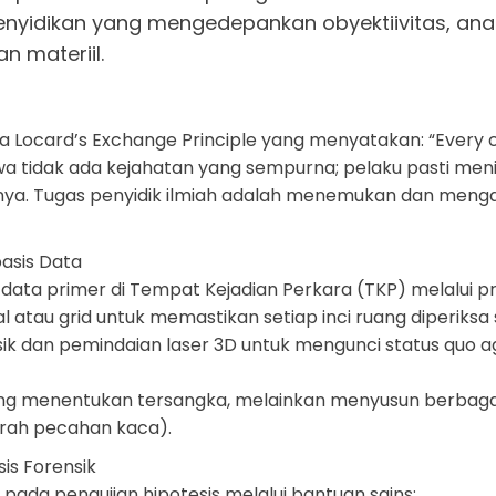
nyidikan yang mengedepankan obyektiivitas, anali
 materiil.
 Locard’s Exchange Principle yang menyatakan: “Every c
 tidak ada kejahatan yang sempurna; pelaku pasti meninggal
nya. Tugas penyidik ilmiah adalah menemukan dan mengan
basis Data
data primer di Tempat Kejadian Perkara (TKP) melalui pr
 atau grid untuk memastikan setiap inci ruang diperiksa 
sik dan pemindaian laser 3D untuk mengunci status quo a
gsung menentukan tersangka, melainkan menyusun berbag
arah pecahan kaca).
sis Forensik
 pada pengujian hipotesis melalui bantuan sains: