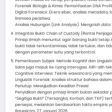
Forensik Biologis & Kimia: Pemanfaatan DNA Profi
Digital Forensics: Di era siber, analisis metadat
linimasa peristiwa.
Analisis Hubungan (Link Analysis): Mengolah dat
Integritas Bukti: Chain of Custody (Rantai Penjag
Prinsip ilmiah menuntut agar barang bukti tetap
bukti tidak terkontaminasi, tidak tertukar, dan t
dengan parameter suhu yang terkontrol.
Pemeriksaan Subjek: Metode Kognitif dan Linguist
Sains juga masuk ke ruang interogasi. Alih-alih t
Cognitive Interview: Teknik wawancara yang mem
Linguistik Forensik: Analisis struktur bahasa dal
Penutup: Mewujudkan Keadilan Presisi
Penyidikan dengan prinsip ilmiah bukan sekadar p
“Segitiga Bukti” (Tersangka, Korban, dan TKP) te
persepsi, melainkan berdasarkan fakta empiris 
Bareskrim, 27 Januari 2026