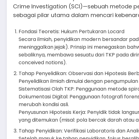
Crime Investigation (SCI)—sebuah metode pe
sebagai pilar utama dalam mencari kebenaran
Fondasi Teoretis: Hukum Pertukaran Locard
Secara ilmiah, penyidikan modern bersandar pada
meninggalkan jejak). Prinsip ini menegaskan bahwa
sebaliknya, membawa sesuatu dari TKP pada diri
conceived notions).
Tahap Penyelidikan: Observasi dan Hipotesis Ber
Penyelidikan ilmiah dimulai dengan pengumpulan 
Sistematisasi Olah TKP: Penggunaan metode spiral
Dokumentasi Digital: Penggunaan fotografi foren
merubah kondisi asli.
Penyusunan Hipotesis Kerja: Penyidik tidak lan
yang ditemukan (misal: pola bercak darah atau 
Tahap Penyidikan: Verifikasi Laboratoris dan Anali
Setelah masuk ke tahap penyidikan, fokus beralih