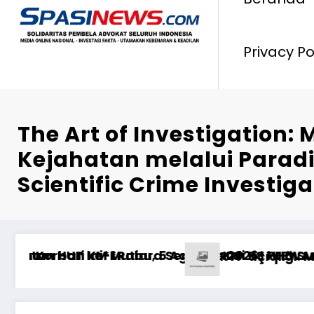
Privacy Po
The Art of Investigation
Kejahatan melalui Para
Scientific Crime Investiga
 KEPADA MANTAN ISTRI DAN ANAK MASIH MENGIK
ı
mieren: Wie fange ich an, bei Sportwetten ohne 
Ставки на спорт 