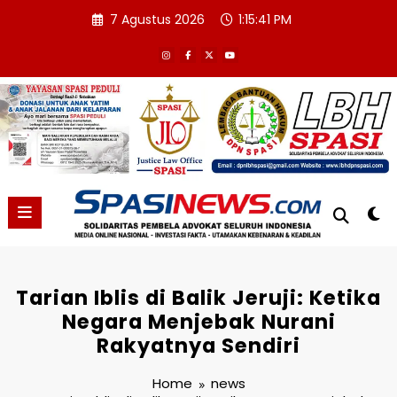
Skip
7 Agustus 2026
1:15:42 PM
to
content
Tarian Iblis di Balik Jeruji: Ketika
Negara Menjebak Nurani
Rakyatnya Sendiri
Home
news