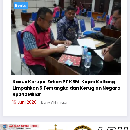
Berita
n PT KBM: Kejati Kalteng
ngka dan Kerugian Negara
Cegah Bullying, Sikum P
Suluh Pelajar SMAN 6
madi
3 Juni 2026
Bony Akhmadi