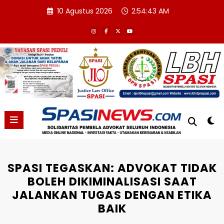
Skip
10 Agustus 2026
2:54:44 AM
to
content
SPASI TEGASKAN: ADVOKAT TIDAK
BOLEH DIKIMINALISASI SAAT
JALANKAN TUGAS DENGAN ETIKA
BAIK