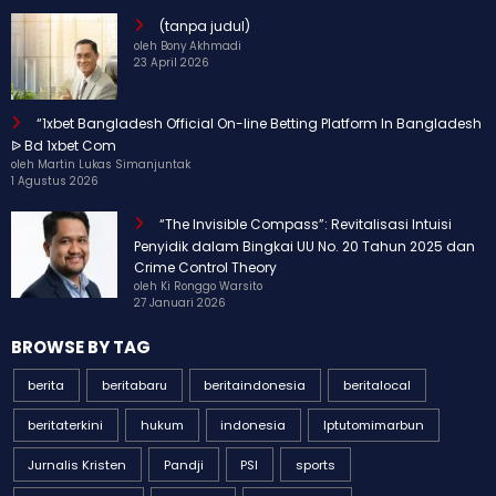
(tanpa judul)
oleh Bony Akhmadi
23 April 2026
“1xbet Bangladesh Official On-line Betting Platform In Bangladesh
ᐉ Bd 1xbet Com
oleh Martin Lukas Simanjuntak
1 Agustus 2026
“The Invisible Compass”: Revitalisasi Intuisi
Penyidik dalam Bingkai UU No. 20 Tahun 2025 dan
Crime Control Theory
oleh Ki Ronggo Warsito
27 Januari 2026
BROWSE BY TAG
berita
beritabaru
beritaindonesia
beritalocal
beritaterkini
hukum
indonesia
Iptutomimarbun
Jurnalis Kristen
Pandji
PSI
sports